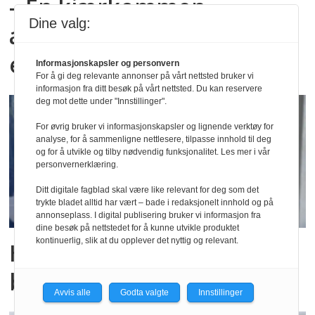
– En kjærkommen
Dine valg:
anledning til å vokse oss
enda mer spennende
Informasjonskapsler og personvern
For å gi deg relevante annonser på vårt nettsted bruker vi
informasjon fra ditt besøk på vårt nettsted. Du kan reservere
deg mot dette under "Innstillinger".
For øvrig bruker vi informasjonskapsler og lignende verktøy for
analyse, for å sammenligne nettlesere, tilpasse innhold til deg
og for å utvikle og tilby nødvendig funksjonalitet. Les mer i vår
personvernerklæring.
Ditt digitale fagblad skal være like relevant for deg som det
trykte bladet alltid har vært – bade i redaksjonelt innhold og på
annonseplass. I digital publisering bruker vi informasjon fra
dine besøk på nettstedet for å kunne utvikle produktet
kontinuerlig, slik at du opplever det nyttig og relevant.
Har satt inn ekstra
bemanning etter brannen
Avvis alle
Godta valgte
Innstillinger