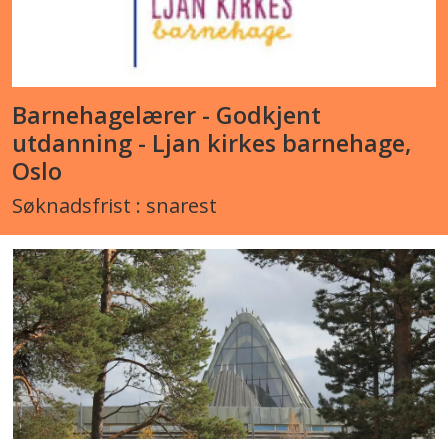
Barnehagelærer - Godkjent
utdanning - Ljan kirkes barnehage,
Oslo
Søknadsfrist : snarest