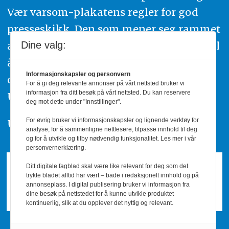
Vær varsom-plakatens regler for god
presseskikk. Den som mener seg rammet
av urettmessig publisering, oppfordres til
Dine valg:
å ta kontakt med redaksjonen. Du kan
Informasjonskapsler og personvern
også klage inn saker til Pressens Faglige
For å gi deg relevante annonser på vårt nettsted bruker vi
informasjon fra ditt besøk på vårt nettsted. Du kan reservere
Utvalg,
www.pfu.no
.
deg mot dette under "Innstillinger".
For øvrig bruker vi informasjonskapsler og lignende verktøy for
Utgiver: PBL
analyse, for å sammenligne nettlesere, tilpasse innhold til deg
og for å utvikle og tilby nødvendig funksjonalitet. Les mer i vår
personvernerklæring.
Ditt digitale fagblad skal være like relevant for deg som det
trykte bladet alltid har vært – bade i redaksjonelt innhold og på
annonseplass. I digital publisering bruker vi informasjon fra
dine besøk på nettstedet for å kunne utvikle produktet
kontinuerlig, slik at du opplever det nyttig og relevant.