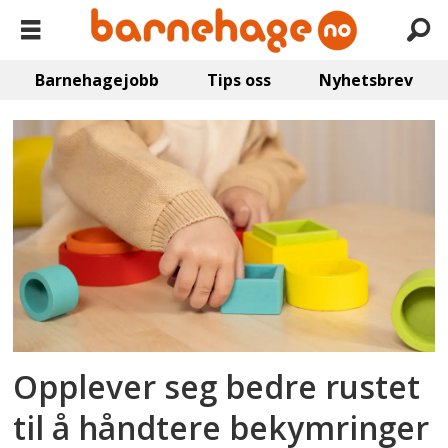
Barnehagejobb
Tips oss
Nyhetsbrev
Emne:
stine
sofies
stiftelse
Opplever seg bedre rustet
til å håndtere bekymringer