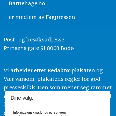
Barnehage.no
er medlem av
Fagpressen
Post- og besøksadresse:
Prinsens gate 91 8003 Bodø
Vi arbeider etter Redaktørplakaten og
Vær varsom-plakatens regler for god
presseskikk. Den som mener seg rammet
av urettmessig publisering, oppfordres til
Dine valg:
å ta kontakt med redaksjonen. Du kan
også klage inn saker til Pressens Faglige
Informasjonskapsler og personvern