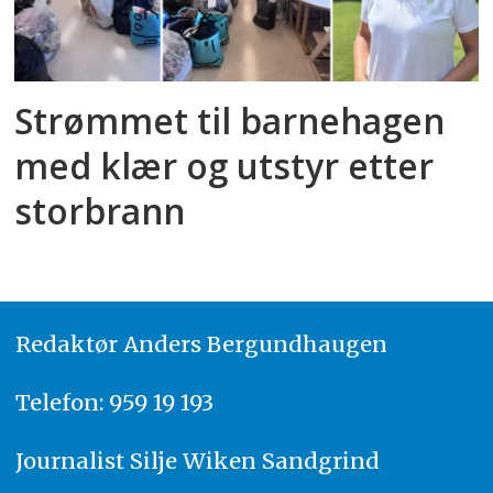
Strømmet til barnehagen
med klær og utstyr etter
storbrann
Redaktør
A
nders Bergundhaugen
Telefon: 959 19 193
Journalist
Silje Wiken Sandgrind