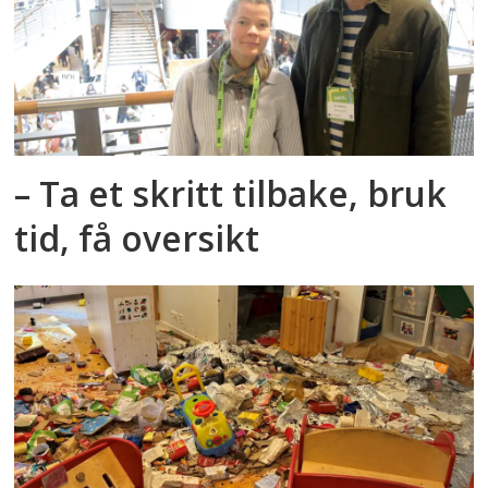
– Ta et skritt tilbake, bruk
tid, få oversikt