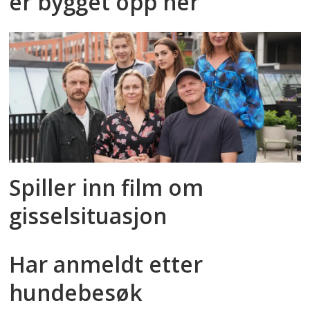
er bygget opp her
Spiller inn film om
gisselsituasjon
Har anmeldt etter
hundebesøk