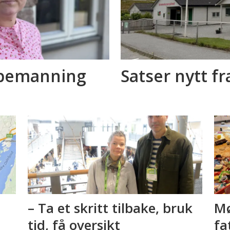
a bemanning
Satser nytt fr
– Ta et skritt tilbake, bruk
Mø
tid, få oversikt
fa