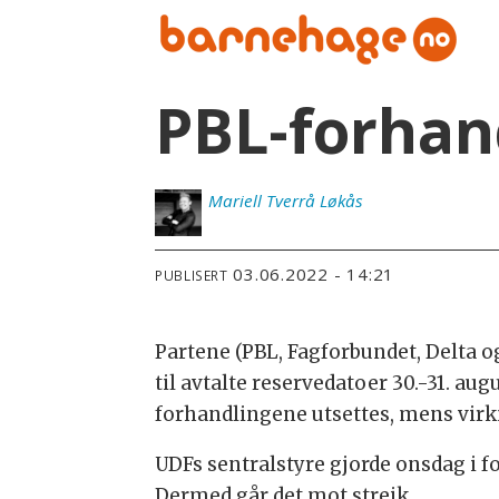
PBL-forhand
Mariell
Tverrå Løkås
03.06.2022 - 14:21
PUBLISERT
Partene (PBL, Fagforbundet, Delta 
til avtalte reservedatoer 30.-31. au
forhandlingene utsettes, mens virkn
UDFs sentralstyre gjorde onsdag i f
Dermed går det mot streik.