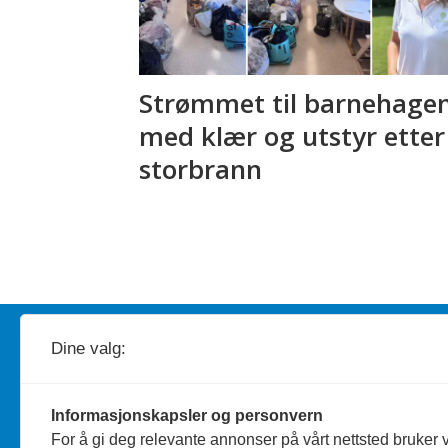
Strømmet til barnehage
med klær og utstyr etter
storbrann
Redaktør
A
nders Bergundhaugen
Dine valg:
Telefon: 959 19 193
Informasjonskapsler og personvern
Journalist
Silje Wiken Sandgrind
For å gi deg relevante annonser på vårt nettsted bruker v