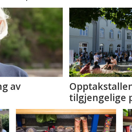
ng av
Opptakstallene
tilgjengelige 