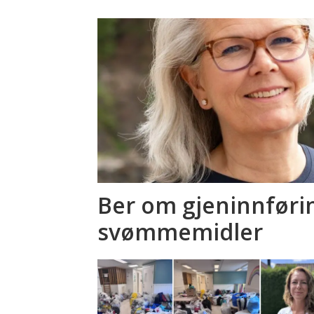
Ber om gjeninnføri
svømmemidler