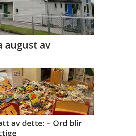
a august av
tt av dette: – Ord blir
ttige