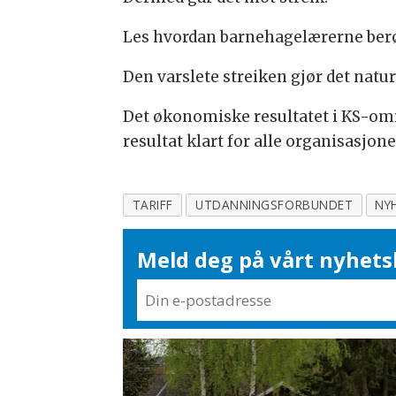
Les hvordan barnehagelærerne berø
Den varslete streiken gjør det natu
Det økonomiske resultatet i KS-områ
resultat klart for alle organisasjo
TARIFF
UTDANNINGSFORBUNDET
NY
Meld deg på vårt nyhets