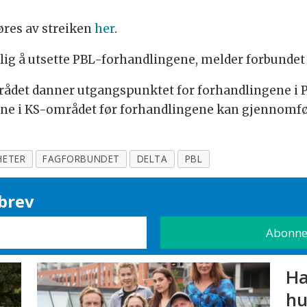
res av streiken
her
.
rlig å utsette PBL-forhandlingene, melder forbundet 
det danner utgangspunktet for forhandlingene i PBL.
nene i KS-området før forhandlingene kan gjennomfø
HETER
FAGFORBUNDET
DELTA
PBL
brev
Ha
hu