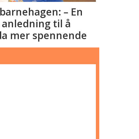
sbarnehagen: – En
nledning til å
da mer spennende