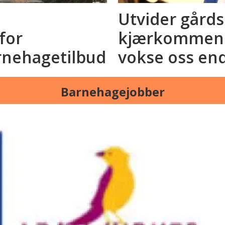
Utvider gård
for
kjærkommen a
rnehagetilbud
vokse oss en
Barnehagejobber