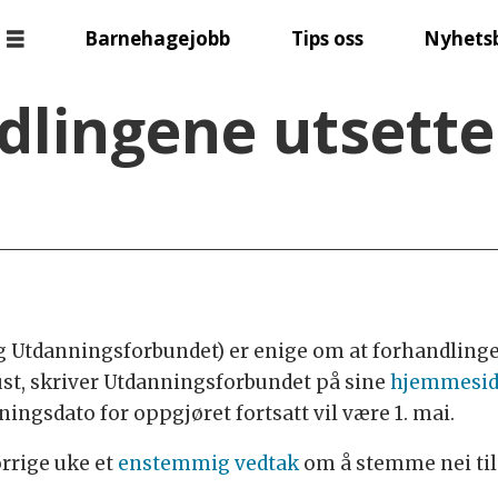
Barnehagejobb
Tips oss
Nyhets
lingene utsettes
og Utdanningsforbundet) er enige om at forhandlinge
gust, skriver Utdanningsforbundet på sine
hjemmesid
ingsdato for oppgjøret fortsatt vil være 1. mai.
orrige uke et
enstemmig vedtak
om å stemme nei til