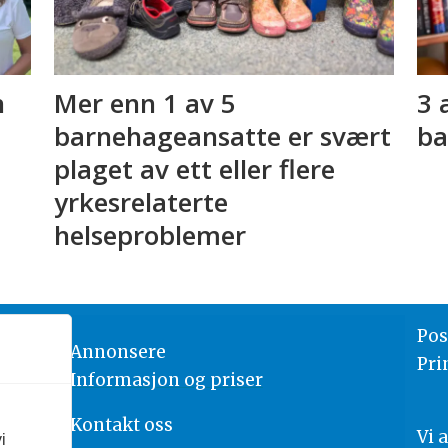
n
Mer enn 1 av 5
3 
barnehageansatte er svært
ba
plaget av ett eller flere
yrkesrelaterte
helseproblemer
Pos
Annonsere
Pri
Informasjon og priser
Kontakt oss
Vi 
i