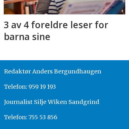
3 av 4 foreldre leser for
barna sine
Redaktør
A
nders Bergundhaugen
Telefon: 959 19 193
Journalist
Silje Wiken Sandgrind
Telefon: 755 53 856