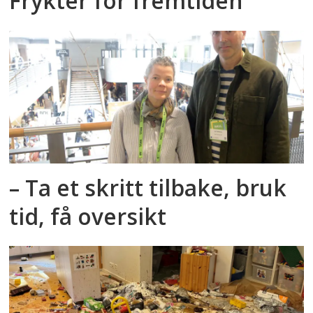
Frykter for fremtiden
– Ta et skritt tilbake, bruk
tid, få oversikt