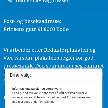
er medlem av
Fagpressen
Post- og besøksadresse:
Prinsens gate 91 8003 Bodø
Vi arbeider etter Redaktørplakaten og
Vær varsom-plakatens regler for god
presseskikk. Den som mener seg rammet
av urettmessig publisering, oppfordres til
Dine valg:
å ta kontakt med redaksjonen. Du kan
også klage inn saker til Pressens Faglige
Informasjonskapsler og personvern
For å gi deg relevante annonser på vårt nettsted bruker vi
Utvalg,
www.pfu.no
.
informasjon fra ditt besøk på vårt nettsted. Du kan reservere
deg mot dette under "Innstillinger".