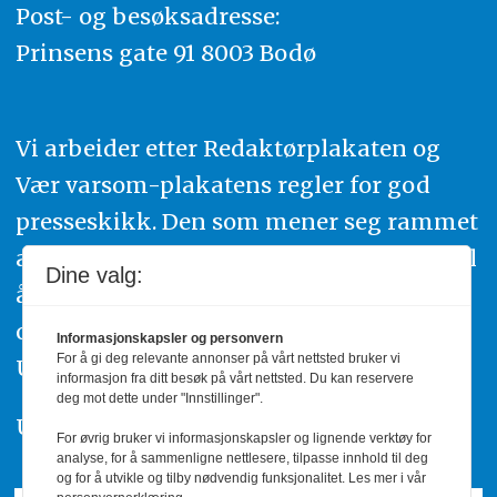
Post- og besøksadresse:
Prinsens gate 91 8003 Bodø
Vi arbeider etter Redaktørplakaten og
Vær varsom-plakatens regler for god
presseskikk. Den som mener seg rammet
av urettmessig publisering, oppfordres til
Dine valg:
å ta kontakt med redaksjonen. Du kan
også klage inn saker til Pressens Faglige
Informasjonskapsler og personvern
For å gi deg relevante annonser på vårt nettsted bruker vi
Utvalg,
www.pfu.no
.
informasjon fra ditt besøk på vårt nettsted. Du kan reservere
deg mot dette under "Innstillinger".
Utgiver: PBL
For øvrig bruker vi informasjonskapsler og lignende verktøy for
analyse, for å sammenligne nettlesere, tilpasse innhold til deg
og for å utvikle og tilby nødvendig funksjonalitet. Les mer i vår