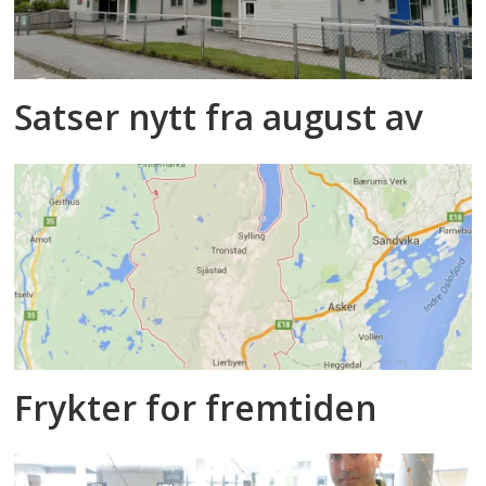
Satser nytt fra august av
Frykter for fremtiden