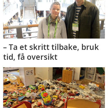
– Ta et skritt tilbake, bruk
tid, få oversikt