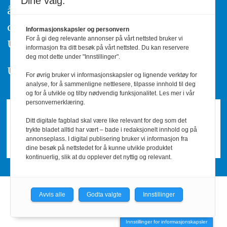
Dine valg:
å ta kontakt med redaksjonen. Du kan
også klage inn saker til Pressens Faglige
Informasjonskapsler og personvern
For å gi deg relevante annonser på vårt nettsted bruker vi
Utvalg,
www.pfu.no
.
informasjon fra ditt besøk på vårt nettsted. Du kan reservere
deg mot dette under "Innstillinger".
Utgiver: PBL
For øvrig bruker vi informasjonskapsler og lignende verktøy for
analyse, for å sammenligne nettlesere, tilpasse innhold til deg
og for å utvikle og tilby nødvendig funksjonalitet. Les mer i vår
personvernerklæring.
Ditt digitale fagblad skal være like relevant for deg som det
trykte bladet alltid har vært – bade i redaksjonelt innhold og på
annonseplass. I digital publisering bruker vi informasjon fra
dine besøk på nettstedet for å kunne utvikle produktet
kontinuerlig, slik at du opplever det nyttig og relevant.
Avvis alle
Godta valgte
Innstillinger
Powered by Labrador CMS
Innstillinger for informasjonskapsler