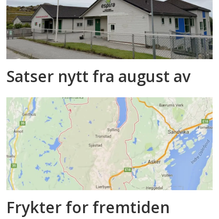
Satser nytt fra august av
Frykter for fremtiden