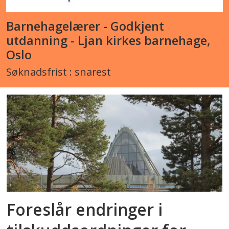
Barnehagelærer - Godkjent
utdanning - Ljan kirkes barnehage,
Oslo
Søknadsfrist : snarest
Foreslår endringer i