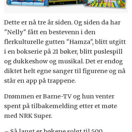
Dette er nå tre år siden. Og siden da har
"Nelly" fått en bestevenn i den
flerkulturelle gutten "Hamza", blitt utgitt
i en bokserie på 21 bøker, blitt puslespill
og dukkeshow og musikal. Det er endog
diktet helt egne sanger til figurene og nå
står en app på trappene.
Drømmen er Barne-TV og hun venter
spent på tilbakemelding etter et møte
med NRK Super.
– Så langt er bøkene solgt til 500