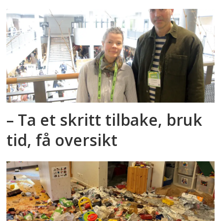
– Ta et skritt tilbake, bruk
tid, få oversikt