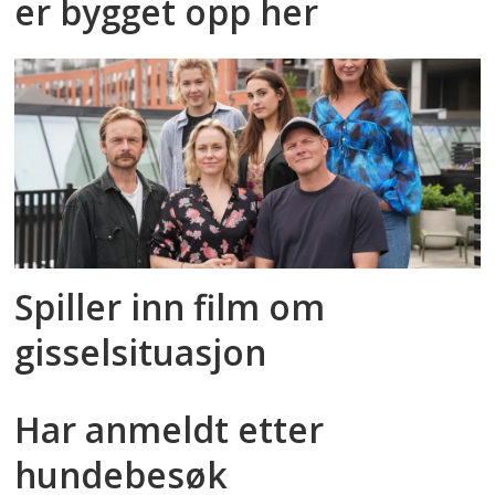
er bygget opp her
Spiller inn film om
gisselsituasjon
Har anmeldt etter
hundebesøk