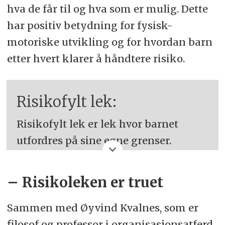
hva de får til og hva som er mulig. Dette
har positiv betydning for fysisk-
motoriske utvikling og for hvordan barn
etter hvert klarer å håndtere risiko.
Risikofylt lek:
Risikofylt lek er lek hvor barnet
utfordres på sine egne grenser.
Sandseter beskriver risikolek som
– Risikoleken er truet
fysisk lek som innebærer spenning,
uforutsigbarhet og risiko, og hvor
Sammen med Øyvind Kvalnes, som er
barna i verste fall kan skade seg som
filosof og professor i organisasjonsatferd