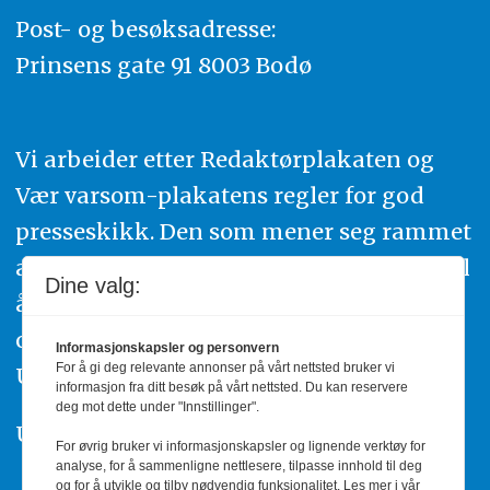
Post- og besøksadresse:
Prinsens gate 91 8003 Bodø
Vi arbeider etter Redaktørplakaten og
Vær varsom-plakatens regler for god
presseskikk. Den som mener seg rammet
av urettmessig publisering, oppfordres til
Dine valg:
å ta kontakt med redaksjonen. Du kan
også klage inn saker til Pressens Faglige
Informasjonskapsler og personvern
For å gi deg relevante annonser på vårt nettsted bruker vi
Utvalg,
www.pfu.no
.
informasjon fra ditt besøk på vårt nettsted. Du kan reservere
deg mot dette under "Innstillinger".
Utgiver: PBL
For øvrig bruker vi informasjonskapsler og lignende verktøy for
analyse, for å sammenligne nettlesere, tilpasse innhold til deg
og for å utvikle og tilby nødvendig funksjonalitet. Les mer i vår