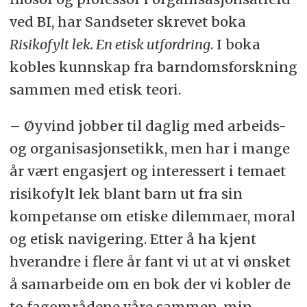
konsekvens. For eksempel klatring,
ved BI, har Sandseter skrevet boka
balansering i høyden, lek som
Risikofylt lek. En etisk utfordring
. I boka
innebærer stor fart, lekeslåssing (og
kobles kunnskap fra barndomsforskning
lignende), aktiviteter med farlige
sammen med etisk teori.
redskaper som spikking med kniv,
bygging med hammer og spiker, lek i
– Øyvind jobber til daglig med arbeids-
og i nærheten av vann, og lignende.
og organisasjonsetikk, men har i mange
år vært engasjert og interessert i temaet
risikofylt lek blant barn ut fra sin
kompetanse om etiske dilemmaer, moral
og etisk navigering. Etter å ha kjent
hverandre i flere år fant vi ut at vi ønsket
å samarbeide om en bok der vi kobler de
to fagområdene våre sammen, min