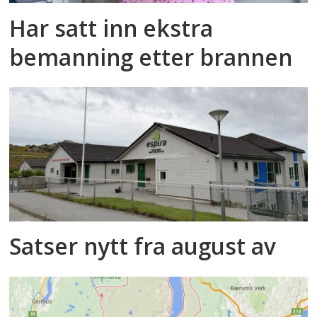
Har satt inn ekstra
bemanning etter brannen
Satser nytt fra august av