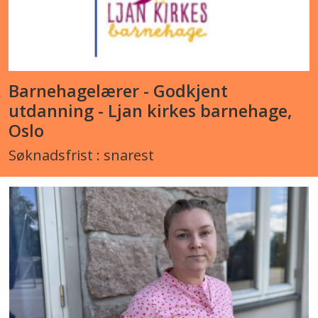
Barnehagelærer - Godkjent
utdanning - Ljan kirkes barnehage,
Oslo
Søknadsfrist : snarest