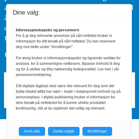
av urettmessig publisering, oppfordres til
Dine valg:
å ta kontakt med redaksjonen. Du kan
også klage inn saker til Pressens Faglige
Informasjonskapsler og personvern
For å gi deg relevante annonser på vårt nettsted bruker vi
Utvalg,
www.pfu.no
.
informasjon fra ditt besøk på vårt nettsted. Du kan reservere
deg mot dette under "Innstillinger".
Utgiver: PBL
For øvrig bruker vi informasjonskapsler og lignende verktøy for
analyse, for å sammenligne nettlesere, tilpasse innhold til deg
og for å utvikle og tilby nødvendig funksjonalitet. Les mer i vår
personvernerklæring.
Ditt digitale fagblad skal være like relevant for deg som det
trykte bladet alltid har vært – bade i redaksjonelt innhold og på
annonseplass. I digital publisering bruker vi informasjon fra
dine besøk på nettstedet for å kunne utvikle produktet
kontinuerlig, slik at du opplever det nyttig og relevant.
Avvis alle
Godta valgte
Innstillinger
Powered by Labrador CMS