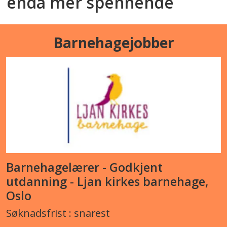
enda mer spennende
Barnehagejobber
Barnehagelærer - Godkjent
utdanning - Ljan kirkes barnehage,
Oslo
Søknadsfrist : snarest