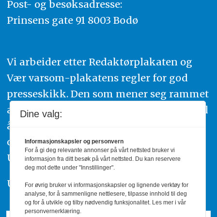
Post- og besøksadresse:
Prinsens gate 91 8003 Bodø
Vi arbeider etter Redaktørplakaten og
Vær varsom-plakatens regler for god
presseskikk. Den som mener seg rammet
av urettmessig publisering, oppfordres til
Dine valg:
å ta kontakt med redaksjonen. Du kan
også klage inn saker til Pressens Faglige
Informasjonskapsler og personvern
For å gi deg relevante annonser på vårt nettsted bruker vi
Utvalg,
www.pfu.no
.
informasjon fra ditt besøk på vårt nettsted. Du kan reservere
deg mot dette under "Innstillinger".
Utgiver: PBL
For øvrig bruker vi informasjonskapsler og lignende verktøy for
analyse, for å sammenligne nettlesere, tilpasse innhold til deg
og for å utvikle og tilby nødvendig funksjonalitet. Les mer i vår
personvernerklæring.