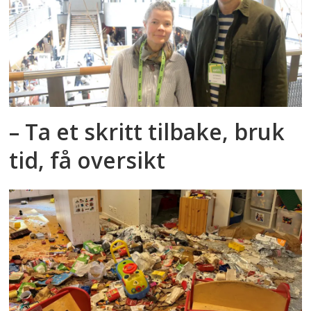
– Ta et skritt tilbake, bruk
tid, få oversikt