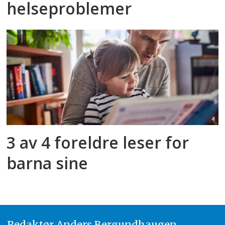
helseproblemer
3 av 4 foreldre leser for
barna sine
Redaktør
A
nders Bergundhaugen