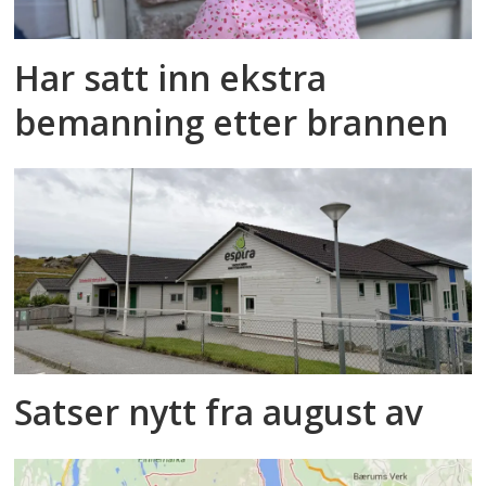
Har satt inn ekstra
bemanning etter brannen
Satser nytt fra august av