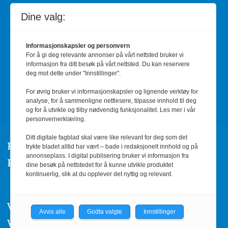
Dine valg:
RSS-feed
Facebook
Informasjonskapsler og personvern
For å gi deg relevante annonser på vårt nettsted bruker vi
informasjon fra ditt besøk på vårt nettsted. Du kan reservere
Barnehage.no
deg mot dette under "Innstillinger".
For øvrig bruker vi informasjonskapsler og lignende verktøy for
er medlem av
Fagpressen
analyse, for å sammenligne nettlesere, tilpasse innhold til deg
og for å utvikle og tilby nødvendig funksjonalitet. Les mer i vår
personvernerklæring.
Ditt digitale fagblad skal være like relevant for deg som det
Post- og besøksadresse:
trykte bladet alltid har vært – bade i redaksjonelt innhold og på
annonseplass. I digital publisering bruker vi informasjon fra
Prinsens gate 91 8003 Bodø
dine besøk på nettstedet for å kunne utvikle produktet
kontinuerlig, slik at du opplever det nyttig og relevant.
Vi arbeider etter Redaktørplakaten og
Avvis alle
Godta valgte
Innstillinger
Vær varsom-plakatens regler for god