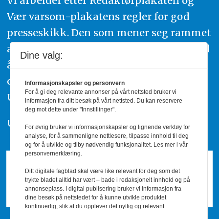
Vi arbeider etter Redaktørplakaten og
Vær varsom-plakatens regler for god
presseskikk. Den som mener seg rammet
av urettmessig publisering, oppfordres til
Dine valg:
å ta kontakt med redaksjonen. Du kan
også klage inn saker til Pressens Faglige
Informasjonskapsler og personvern
For å gi deg relevante annonser på vårt nettsted bruker vi
Utvalg,
www.pfu.no
.
informasjon fra ditt besøk på vårt nettsted. Du kan reservere
deg mot dette under "Innstillinger".
Utgiver: PBL
For øvrig bruker vi informasjonskapsler og lignende verktøy for
analyse, for å sammenligne nettlesere, tilpasse innhold til deg
og for å utvikle og tilby nødvendig funksjonalitet. Les mer i vår
personvernerklæring.
Ditt digitale fagblad skal være like relevant for deg som det
trykte bladet alltid har vært – bade i redaksjonelt innhold og på
annonseplass. I digital publisering bruker vi informasjon fra
dine besøk på nettstedet for å kunne utvikle produktet
kontinuerlig, slik at du opplever det nyttig og relevant.