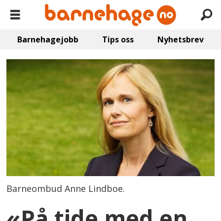
Barnehagejobb
Tips oss
Nyhetsbrev
Barneombud Anne Lindboe.
«På tide med en