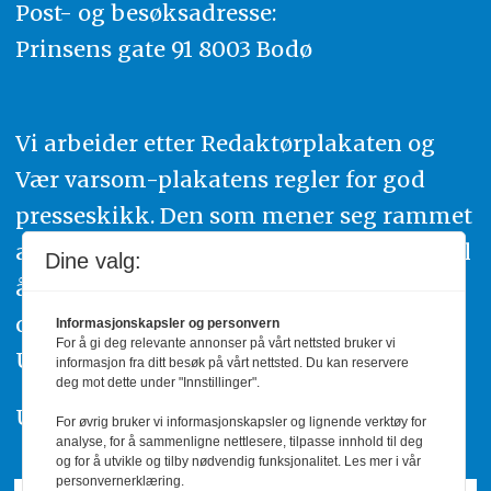
Post- og besøksadresse:
Prinsens gate 91 8003 Bodø
Vi arbeider etter Redaktørplakaten og
Vær varsom-plakatens regler for god
presseskikk. Den som mener seg rammet
av urettmessig publisering, oppfordres til
Dine valg:
å ta kontakt med redaksjonen. Du kan
også klage inn saker til Pressens Faglige
Informasjonskapsler og personvern
For å gi deg relevante annonser på vårt nettsted bruker vi
Utvalg,
www.pfu.no
.
informasjon fra ditt besøk på vårt nettsted. Du kan reservere
deg mot dette under "Innstillinger".
Utgiver: PBL
For øvrig bruker vi informasjonskapsler og lignende verktøy for
analyse, for å sammenligne nettlesere, tilpasse innhold til deg
og for å utvikle og tilby nødvendig funksjonalitet. Les mer i vår
personvernerklæring.