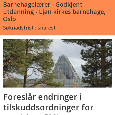
Barnehagelærer - Godkjent
utdanning - Ljan kirkes barnehage,
Oslo
Søknadsfrist : snarest
Foreslår endringer i
tilskuddsordninger for