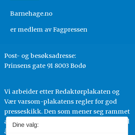
Barnehage.no
er medlem av
Fagpressen
Post- og besøksadresse:
Prinsens gate 91 8003 Bodø
Vi arbeider etter Redaktørplakaten og
Vær varsom-plakatens regler for god
presseskikk. Den som mener seg rammet
av urettmessig publisering, oppfordres til
Dine valg:
å ta kontakt med redaksjonen. Du kan