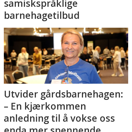
samiskspråklige
barnehagetilbud
Utvider gårdsbarnehagen:
– En kjærkommen
anledning til å vokse oss
enda mer spennende