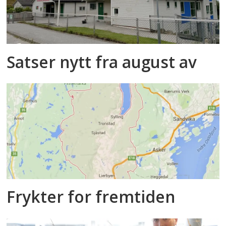
Satser nytt fra august av
Frykter for fremtiden