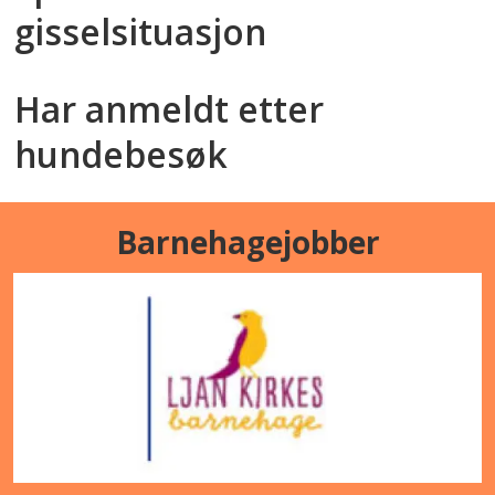
gisselsituasjon
Har anmeldt etter
hundebesøk
Barnehagejobber