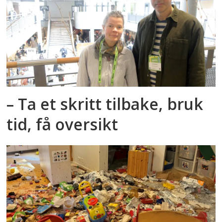
– Ta et skritt tilbake, bruk
tid, få oversikt