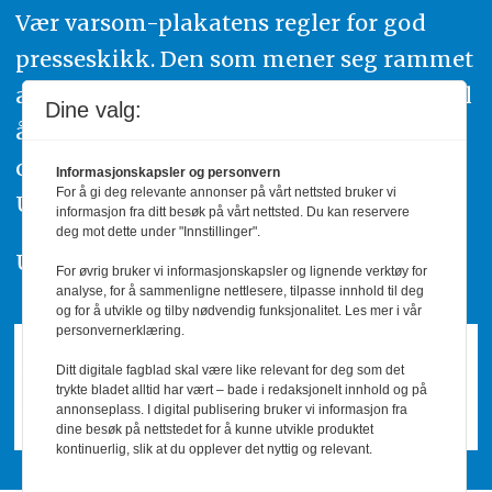
Vær varsom-plakatens regler for god
presseskikk. Den som mener seg rammet
av urettmessig publisering, oppfordres til
Dine valg:
å ta kontakt med redaksjonen. Du kan
også klage inn saker til Pressens Faglige
Informasjonskapsler og personvern
For å gi deg relevante annonser på vårt nettsted bruker vi
Utvalg,
www.pfu.no
.
informasjon fra ditt besøk på vårt nettsted. Du kan reservere
deg mot dette under "Innstillinger".
Utgiver: PBL
For øvrig bruker vi informasjonskapsler og lignende verktøy for
analyse, for å sammenligne nettlesere, tilpasse innhold til deg
og for å utvikle og tilby nødvendig funksjonalitet. Les mer i vår
personvernerklæring.
Ditt digitale fagblad skal være like relevant for deg som det
trykte bladet alltid har vært – bade i redaksjonelt innhold og på
annonseplass. I digital publisering bruker vi informasjon fra
dine besøk på nettstedet for å kunne utvikle produktet
kontinuerlig, slik at du opplever det nyttig og relevant.