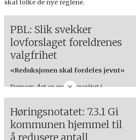
skal tolke de nye reglene.
PBL: Slik svekker
lovforslaget foreldrenes
valgfrihet
«Reduksjonen skal fordeles jevnt»
Dersom det er overkapasitet i
barnehagesektoren lokalt, og
foreldrene har full frihet til å velge
Høringsnotatet: 7.3.1 Gi
det barnehagetilbudet som de ønsker
kommunen hjemmel til
for sine barn, vil de mest foretrukne
å redusere antall
barnehagene få fylt sine plasser,