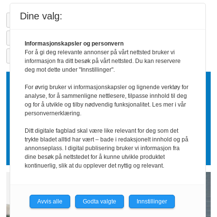
Dine valg:
BARNEHAGEDEBATT
BARNEHAGESEKTOR
REGJERINGENS FORSLAG
NYHETER
Informasjonskapsler og personvern
For å gi deg relevante annonser på vårt nettsted bruker vi
PRIVATE BARNEHAGER
POLITIKK
informasjon fra ditt besøk på vårt nettsted. Du kan reservere
deg mot dette under "Innstillinger".
Meld deg på vårt nyhetsbrev
For øvrig bruker vi informasjonskapsler og lignende verktøy for
analyse, for å sammenligne nettlesere, tilpasse innhold til deg
og for å utvikle og tilby nødvendig funksjonalitet. Les mer i vår
personvernerklæring.
Ditt digitale fagblad skal være like relevant for deg som det
trykte bladet alltid har vært – bade i redaksjonelt innhold og på
annonseplass. I digital publisering bruker vi informasjon fra
dine besøk på nettstedet for å kunne utvikle produktet
kontinuerlig, slik at du opplever det nyttig og relevant.
Avvis alle
Godta valgte
Innstillinger