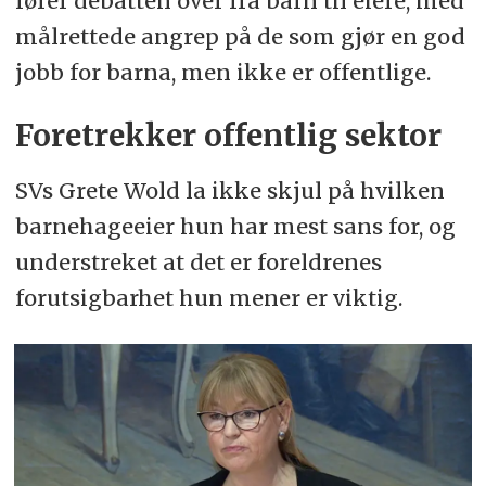
fører debatten over fra barn til eiere, med
målrettede angrep på de som gjør en god
jobb for barna, men ikke er offentlige.
Foretrekker offentlig sektor
SVs Grete Wold la ikke skjul på hvilken
barnehageeier hun har mest sans for, og
understreket at det er foreldrenes
forutsigbarhet hun mener er viktig.