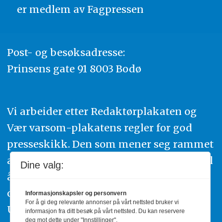
er medlem av
Fagpressen
Post- og besøksadresse:
Prinsens gate 91 8003 Bodø
Vi arbeider etter Redaktørplakaten og
Vær varsom-plakatens regler for god
presseskikk. Den som mener seg rammet
av urettmessig publisering, oppfordres til
Dine valg:
å ta kontakt med redaksjonen. Du kan
også klage inn saker til Pressens Faglige
Informasjonskapsler og personvern
For å gi deg relevante annonser på vårt nettsted bruker vi
Utvalg,
www.pfu.no
.
informasjon fra ditt besøk på vårt nettsted. Du kan reservere
deg mot dette under "Innstillinger".