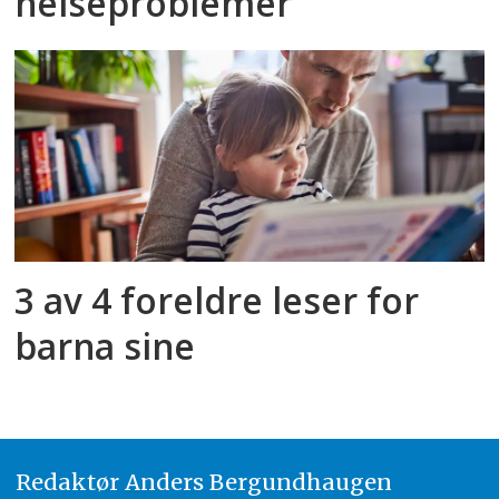
helseproblemer
3 av 4 foreldre leser for
barna sine
Redaktør
A
nders Bergundhaugen