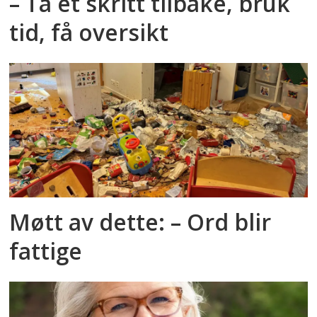
– Ta et skritt tilbake, bruk
tid, få oversikt
Møtt av dette: – Ord blir
fattige