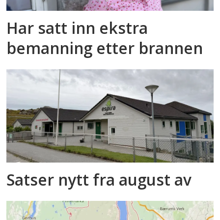
Har satt inn ekstra
bemanning etter brannen
Satser nytt fra august av