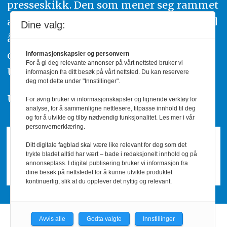
presseskikk. Den som mener seg rammet
av urettmessig publisering, oppfordres til
Dine valg:
å ta kontakt med redaksjonen. Du kan
også klage inn saker til Pressens Faglige
Informasjonskapsler og personvern
For å gi deg relevante annonser på vårt nettsted bruker vi
Utvalg,
www.pfu.no
.
informasjon fra ditt besøk på vårt nettsted. Du kan reservere
deg mot dette under "Innstillinger".
Utgiver: PBL
For øvrig bruker vi informasjonskapsler og lignende verktøy for
analyse, for å sammenligne nettlesere, tilpasse innhold til deg
og for å utvikle og tilby nødvendig funksjonalitet. Les mer i vår
personvernerklæring.
Ditt digitale fagblad skal være like relevant for deg som det
trykte bladet alltid har vært – bade i redaksjonelt innhold og på
annonseplass. I digital publisering bruker vi informasjon fra
dine besøk på nettstedet for å kunne utvikle produktet
kontinuerlig, slik at du opplever det nyttig og relevant.
Avvis alle
Godta valgte
Innstillinger