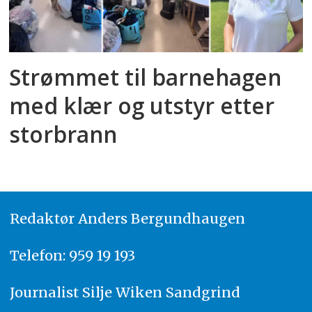
Strømmet til barnehagen
med klær og utstyr etter
storbrann
Redaktør
A
nders Bergundhaugen
Telefon: 959 19 193
Journalist
Silje Wiken Sandgrind