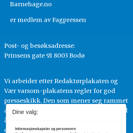
Barnehage.no
er medlem av
Fagpressen
Post- og besøksadresse:
Prinsens gate 91 8003 Bodø
Vi arbeider etter Redaktørplakaten og
Vær varsom-plakatens regler for god
presseskikk. Den som mener seg rammet
av urettmessig publisering, oppfordres til
Dine valg:
å ta kontakt med redaksjonen. Du kan
også klage inn saker til Pressens Faglige
Informasjonskapsler og personvern