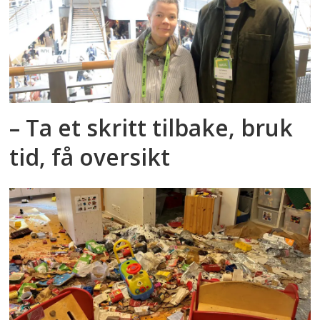
– Ta et skritt tilbake, bruk
tid, få oversikt