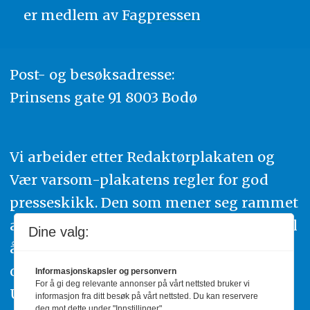
er medlem av
Fagpressen
Post- og besøksadresse:
Prinsens gate 91 8003 Bodø
Vi arbeider etter Redaktørplakaten og
Vær varsom-plakatens regler for god
presseskikk. Den som mener seg rammet
av urettmessig publisering, oppfordres til
Dine valg:
å ta kontakt med redaksjonen. Du kan
også klage inn saker til Pressens Faglige
Informasjonskapsler og personvern
For å gi deg relevante annonser på vårt nettsted bruker vi
Utvalg,
www.pfu.no
.
informasjon fra ditt besøk på vårt nettsted. Du kan reservere
deg mot dette under "Innstillinger".