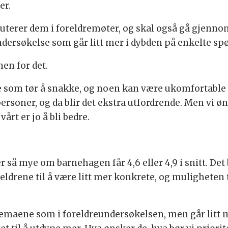
er.
skuterer dem i foreldremøter, og skal også gå gjenn
ndersøkelse som går litt mer i dybden på enkelte s
nen for det.
le som tør å snakke, og noen kan være ukomfortable 
oner, og da blir det ekstra utfordrende. Men vi øns
årt er jo å bli bedre.
ier så mye om barnehagen får 4,6 eller 4,9 i snitt. 
eldrene til å være litt mer konkrete, og muligheten t
emaene som i foreldreundersøkelsen, men går litt me