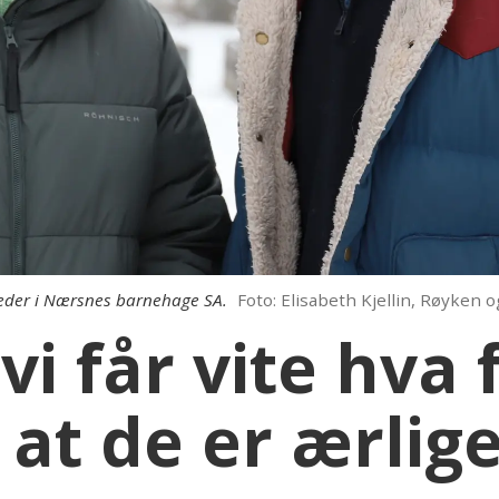
eleder i Nærsnes barnehage SA.
Foto: Elisabeth Kjellin, Røyken 
 vi får vite hva
 at de er ærlig