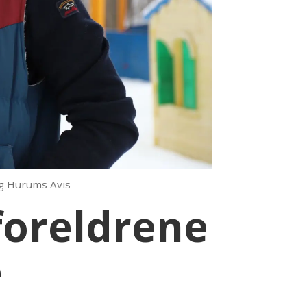
og Hurums Avis
 foreldrene
e