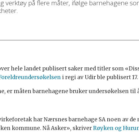
ig verktøy på flere måter, ifølge barnehagene s
kheter.
over hele landet publisert saker med titler som «Di
 Foreldreundersøkelsen
i regi av Udir ble publisert 17
e, er måten barnehagene bruker undersøkelsen til å 
samvirkeforetak har Nærsnes barnehage SA noen av de
øyken kommune. Nå Asker», skriver
Røyken og Huru