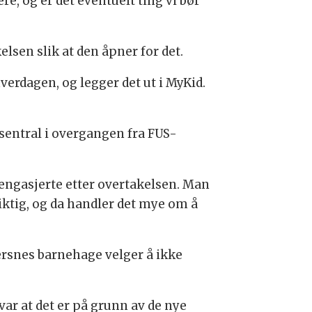
ere, og er det eventuelt ting vi bør
lsen slik at den åpner for det.
verdagen, og legger det ut i MyKid.
 sentral i overgangen fra FUS-
 engasjerte etter overtakelsen. Man
iktig, og da handler det mye om å
ærsnes barnehage velger å ikke
svar at det er på grunn av de nye