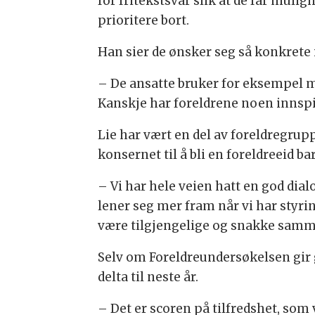
for fritekstsvar slik at de får mulig
prioritere bort.
Han sier de ønsker seg så konkrete
– De ansatte bruker for eksempel my
Kanskje har foreldrene noen innspil
Lie har vært en del av foreldregrup
konsernet til å bli en foreldreeid b
– Vi har hele veien hatt en god dia
lener seg mer fram når vi har styri
være tilgjengelige og snakke sam
Selv om Foreldreundersøkelsen gir g
delta til neste år.
– Det er scoren på tilfredshet, som v