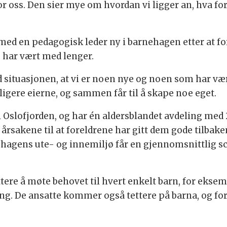
 oss. Den sier mye om hvordan vi ligger an, hva for
ed en pedagogisk leder ny i barnehagen etter at fo
 har vært med lenger.
ed situasjonen, at vi er noen nye og noen som har v
dligere eierne, og sammen får til å skape noe eget.
 Oslofjorden, og har én aldersblandet avdeling med 20
 årsakene til at foreldrene har gitt dem gode tilba
gens ute- og innemiljø får en gjennomsnittlig score
ttere å møte behovet til hvert enkelt barn, for ekse
ing. De ansatte kommer også tettere på barna, og f