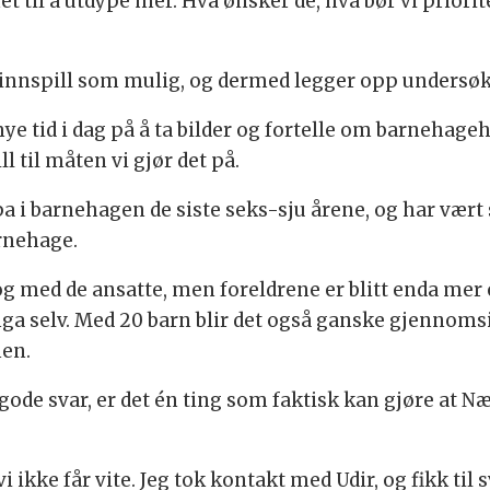
het til å utdype mer. Hva ønsker de, hva bør vi priorit
 innspill som mulig, og dermed legger opp undersøke
e tid i dag på å ta bilder og fortelle om barnehageh
l til måten vi gjør det på.
pa i barnehagen de siste seks-sju årene, og har vært
arnehage.
log med de ansatte, men foreldrene er blitt enda mer
nga selv. Med 20 barn blir det også ganske gjennoms
men.
ode svar, er det én ting som faktisk kan gjøre at N
i ikke får vite. Jeg tok kontakt med Udir, og fikk til 