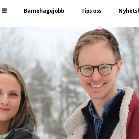
Barnehagejobb
Tips oss
Nyhets