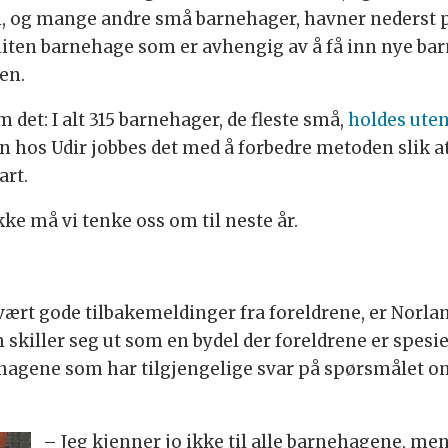
vi, og mange andre små barnehager, havner nederst p
en liten barnehage som er avhengig av å få inn nye barn
ien.
det: I alt 315 barnehager, de fleste små,
holdes uten
n hos Udir jobbes det med å forbedre metoden slik at f
art.
ikke må vi tenke oss om til neste år.
ært gode tilbakemeldinger fra foreldrene, er Norl
om skiller seg ut som en bydel der foreldrene er spes
ehagene som har tilgjengelige svar på spørsmålet om
– Jeg kjenner jo ikke til alle barnehagene, men 