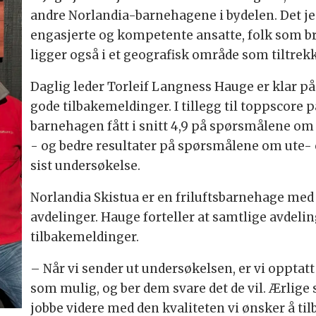
andre Norlandia-barnehagene i bydelen. Det jeg
engasjerte og kompetente ansatte, folk som br
ligger også i et geografisk område som tiltr
Daglig leder Torleif Langness Hauge er klar på
gode tilbakemeldinger. I tillegg til toppscore p
barnehagen fått i snitt 4,9 på spørsmålene om 
- og bedre resultater på spørsmålene om ute-
sist undersøkelse.
Norlandia Skistua er en friluftsbarnehage med 
avdelinger. Hauge forteller at samtlige avdelin
tilbakemeldinger.
– Når vi sender ut undersøkelsen, er vi opptatt
som mulig, og ber dem svare det de vil. Ærlige s
jobbe videre med den kvaliteten vi ønsker å til