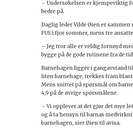
– Undersøkelsen er kjempeviktig for
bedre på.
Daglig leder Vilde Øien er sammen m
FUS i fjor sommer, mens tre ansatte
– Jeg tror alle er veldig fornøyd m
bygge på de gode rutinene fra de ti
Barnehagen ligger i gangavstand til
liten barnehage, trekkes fram blant
Mens snittet på spørsmål om barneha
4,9 på de øvrige spørsmålene.
– Vi opplever at det gjør det mye le
og å ta hensyn til barnas medvirkn
barnehagen, sier Øien til avisa.