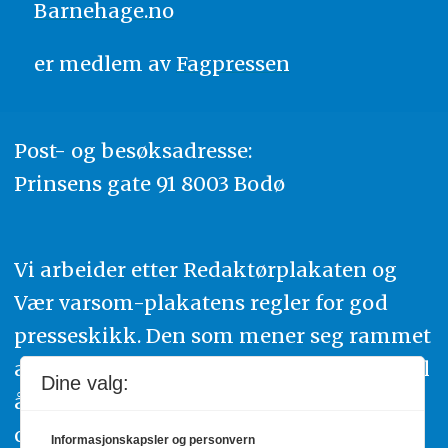
Barnehage.no
er medlem av
Fagpressen
Post- og besøksadresse:
Prinsens gate 91 8003 Bodø
Vi arbeider etter Redaktørplakaten og
Vær varsom-plakatens regler for god
presseskikk. Den som mener seg rammet
av urettmessig publisering, oppfordres til
Dine valg:
å ta kontakt med redaksjonen. Du kan
også klage inn saker til Pressens Faglige
Informasjonskapsler og personvern