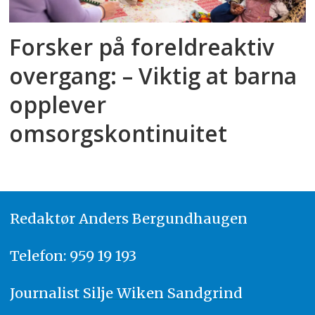
Forsker på foreldreaktiv
overgang: – Viktig at barna
opplever
omsorgskontinuitet
Redaktør
A
nders Bergundhaugen
Telefon: 959 19 193
Journalist
Silje Wiken Sandgrind