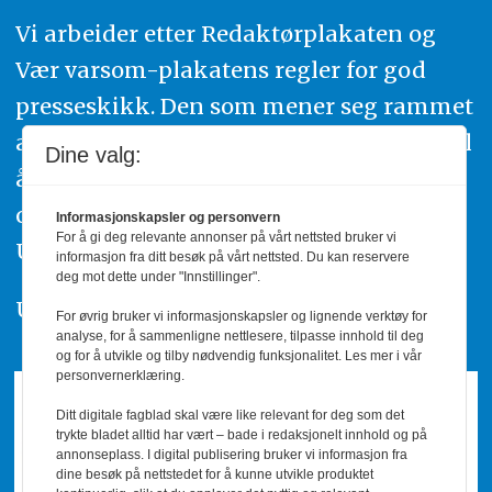
Vi arbeider etter Redaktørplakaten og
Vær varsom-plakatens regler for god
presseskikk. Den som mener seg rammet
av urettmessig publisering, oppfordres til
Dine valg:
å ta kontakt med redaksjonen. Du kan
også klage inn saker til Pressens Faglige
Informasjonskapsler og personvern
For å gi deg relevante annonser på vårt nettsted bruker vi
Utvalg,
www.pfu.no
.
informasjon fra ditt besøk på vårt nettsted. Du kan reservere
deg mot dette under "Innstillinger".
Utgiver: PBL
For øvrig bruker vi informasjonskapsler og lignende verktøy for
analyse, for å sammenligne nettlesere, tilpasse innhold til deg
og for å utvikle og tilby nødvendig funksjonalitet. Les mer i vår
personvernerklæring.
Ditt digitale fagblad skal være like relevant for deg som det
trykte bladet alltid har vært – bade i redaksjonelt innhold og på
annonseplass. I digital publisering bruker vi informasjon fra
dine besøk på nettstedet for å kunne utvikle produktet