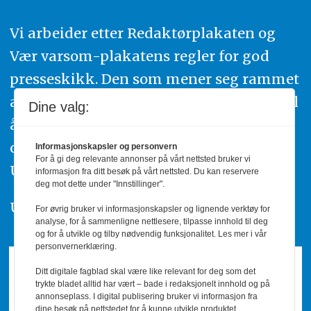
Vi arbeider etter Redaktørplakaten og
Vær varsom-plakatens regler for god
presseskikk. Den som mener seg rammet
av urettmessig publisering, oppfordres til
Dine valg:
å ta kontakt med redaksjonen. Du kan
også klage inn saker til Pressens Faglige
Informasjonskapsler og personvern
For å gi deg relevante annonser på vårt nettsted bruker vi
Utvalg,
www.pfu.no
.
informasjon fra ditt besøk på vårt nettsted. Du kan reservere
deg mot dette under "Innstillinger".
Utgiver: PBL
For øvrig bruker vi informasjonskapsler og lignende verktøy for
analyse, for å sammenligne nettlesere, tilpasse innhold til deg
og for å utvikle og tilby nødvendig funksjonalitet. Les mer i vår
personvernerklæring.
Ditt digitale fagblad skal være like relevant for deg som det
trykte bladet alltid har vært – bade i redaksjonelt innhold og på
annonseplass. I digital publisering bruker vi informasjon fra
dine besøk på nettstedet for å kunne utvikle produktet