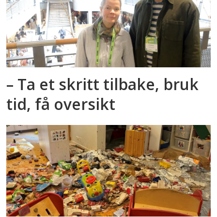
– Ta et skritt tilbake, bruk
tid, få oversikt