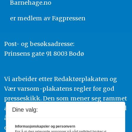
Barnehage.no
er medlem av
Fagpressen
Post- og besøksadresse:
Prinsens gate 91 8003 Bodø
Vi arbeider etter Redaktørplakaten og
Vær varsom-plakatens regler for god
presseskikk. Den som mener seg rammet
av urettmessig publisering, oppfordres til
Dine valg:
å ta kontakt med redaksjonen. Du kan
også klage inn saker til Pressens Faglige
Informasjonskapsler og personvern
For å gi deg relevante annonser på vårt nettsted bruker vi