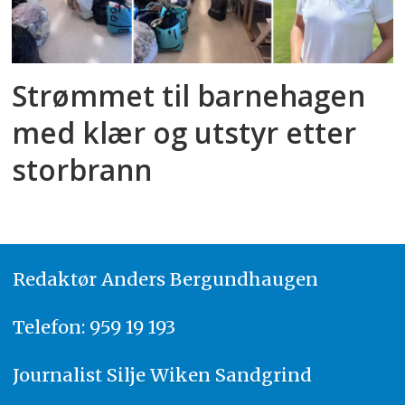
Strømmet til barnehagen
med klær og utstyr etter
storbrann
Redaktør
A
nders Bergundhaugen
Telefon: 959 19 193
Journalist
Silje Wiken Sandgrind