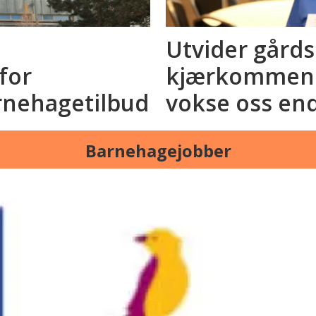
Utvider gård
for
kjærkommen a
rnehagetilbud
vokse oss en
Barnehagejobber