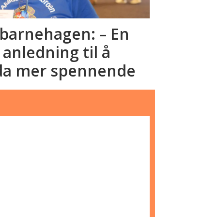
sbarnehagen: – En
nledning til å
da mer spennende