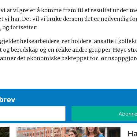
vi at vi greier å komme fram til et resultat under me
let vi har. Det vil vi bruke dersom det er nødvendi
, og fortsetter:
 gjelder helsearbeidere, renholdere, ansatte i kolle
 og beredskap og en rekke andre grupper. Høye st
danner det økonomiske bakteppet for lønnsoppgjøret,
brev
Ha