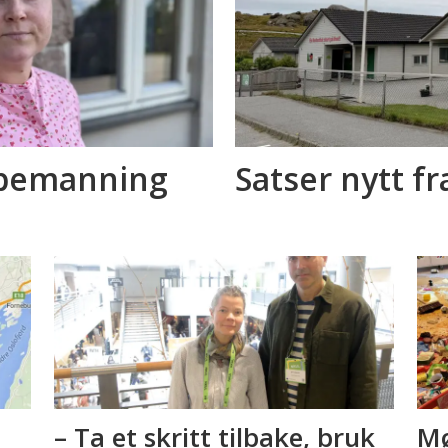
a bemanning
Satser nytt fr
– Ta et skritt tilbake, bruk
Mø