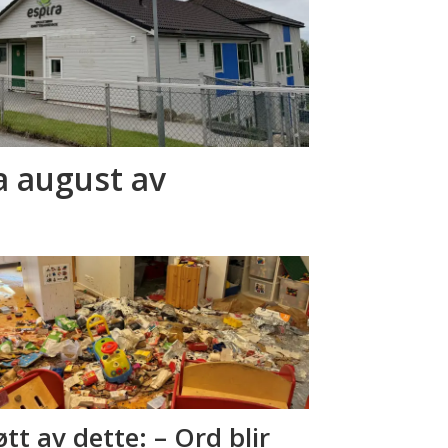
a august av
tt av dette: – Ord blir