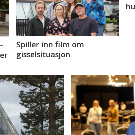
hu
Spiller inn film om
–
gisselsituasjon
 er