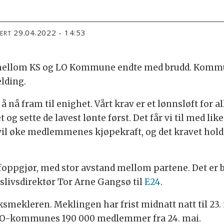
29.04.2022 - 14:53
TERT
mellom KS og LO Kommune endte med brudd. Kommun
lding.
 å nå fram til enighet. Vårt krav er et lønnsløft for all
et og sette de lavest lønte først. Det får vi til med li
vi vil øke medlemmenes kjøpekraft, og det kravet hol
ffoppgjør, med stor avstand mellom partene. Det er b
dslivsdirektør Tor Arne Gangsø til
E24
.
ksmekleren. Meklingen har frist midnatt natt til 23.
or LO-kommunes 190 000 medlemmer fra 24. mai.