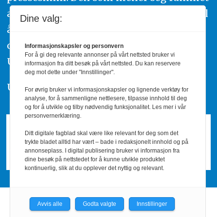
av urettmessig publisering, oppfordres til
Dine valg:
å ta kontakt med redaksjonen. Du kan
også klage inn saker til Pressens Faglige
Informasjonskapsler og personvern
For å gi deg relevante annonser på vårt nettsted bruker vi
Utvalg,
www.pfu.no
.
informasjon fra ditt besøk på vårt nettsted. Du kan reservere
deg mot dette under "Innstillinger".
Utgiver: PBL
For øvrig bruker vi informasjonskapsler og lignende verktøy for
analyse, for å sammenligne nettlesere, tilpasse innhold til deg
og for å utvikle og tilby nødvendig funksjonalitet. Les mer i vår
personvernerklæring.
Ditt digitale fagblad skal være like relevant for deg som det
trykte bladet alltid har vært – bade i redaksjonelt innhold og på
annonseplass. I digital publisering bruker vi informasjon fra
dine besøk på nettstedet for å kunne utvikle produktet
kontinuerlig, slik at du opplever det nyttig og relevant.
Avvis alle
Godta valgte
Innstillinger
Powered by Labrador CMS