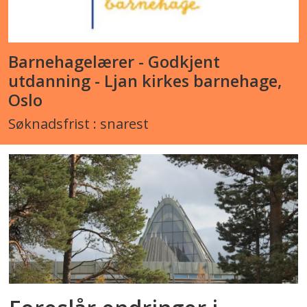
Barnehagelærer - Godkjent
utdanning - Ljan kirkes barnehage,
Oslo
Søknadsfrist : snarest