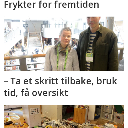
Frykter for fremtiden
– Ta et skritt tilbake, bruk
tid, få oversikt