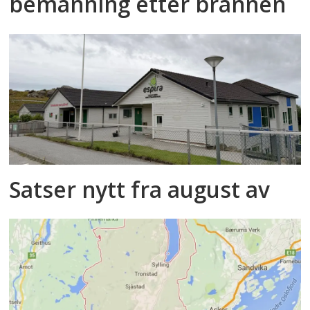
bemanning etter brannen
Satser nytt fra august av