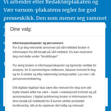
Vi arbeider etter Redaktørplakaten og
Vær varsom-plakatens regler for god
presseskikk. Den som mener seg rammet
av urettmessig publisering, oppfordres til
Dine valg:
å ta kontakt med redaksjonen. Du kan
også klage inn saker til Pressens Faglige
Informasjonskapsler og personvern
For å gi deg relevante annonser på vårt nettsted bruker vi
Utvalg,
www.pfu.no
.
informasjon fra ditt besøk på vårt nettsted. Du kan reservere
deg mot dette under "Innstillinger".
Utgiver: PBL
For øvrig bruker vi informasjonskapsler og lignende verktøy for
analyse, for å sammenligne nettlesere, tilpasse innhold til deg
og for å utvikle og tilby nødvendig funksjonalitet. Les mer i vår
personvernerklæring.
Ditt digitale fagblad skal være like relevant for deg som det
trykte bladet alltid har vært – bade i redaksjonelt innhold og på
annonseplass. I digital publisering bruker vi informasjon fra
dine besøk på nettstedet for å kunne utvikle produktet
kontinuerlig, slik at du opplever det nyttig og relevant.