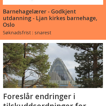
Barnehagelærer - Godkjent
utdanning - Ljan kirkes barnehage,
Oslo
Søknadsfrist : snarest
Foreslår endringer i
tilskuddsordninger for