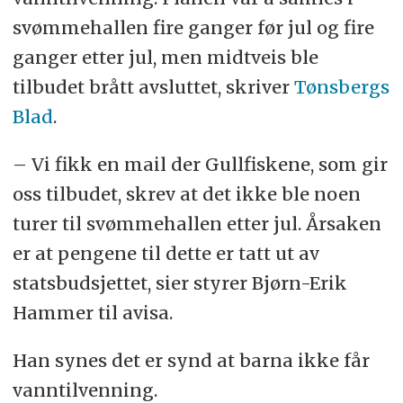
Utdanningsdirektoratet beskriver
svømmehallen fire ganger før jul og fire
ordningen som nå er avviklet slik:
ganger etter jul, men midtveis ble
tilbudet brått avsluttet, skriver
Tønsbergs
Svømmeopplæringen skal skje i
Blad
.
barnehagens åpningstid og skal i
hovedsak foregå i basseng.
– Vi fikk en mail der Gullfiskene, som gir
Tilskuddet skal bidra til å gi barn i
oss tilbudet, skrev at det ikke ble noen
alderen 4–6 år i barnehage
turer til svømmehallen etter jul. Årsaken
tilstrekkelig svømmeopplæring, og
er at pengene til dette er tatt ut av
det er viktig at gutter og jenter får et
statsbudsjettet, sier styrer Bjørn-Erik
likeverdig tilbud.
Hammer til avisa.
Tilskuddet kan også brukes til å
Han synes det er synd at barna ikke får
dekke transport til og fra
vanntilvenning.