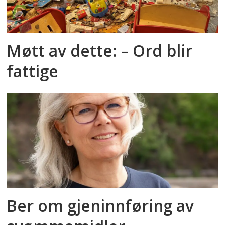
Møtt av dette: – Ord blir
fattige
Ber om gjeninnføring av