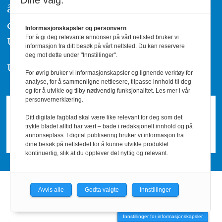
Dine valg:
å ta kontakt med redaksjonen. Du kan
også klage inn saker til Pressens Faglige
Informasjonskapsler og personvern
For å gi deg relevante annonser på vårt nettsted bruker vi
Utvalg,
www.pfu.no
.
informasjon fra ditt besøk på vårt nettsted. Du kan reservere
deg mot dette under "Innstillinger".
Utgiver: PBL
For øvrig bruker vi informasjonskapsler og lignende verktøy for
analyse, for å sammenligne nettlesere, tilpasse innhold til deg
og for å utvikle og tilby nødvendig funksjonalitet. Les mer i vår
personvernerklæring.
Ditt digitale fagblad skal være like relevant for deg som det
trykte bladet alltid har vært – bade i redaksjonelt innhold og på
annonseplass. I digital publisering bruker vi informasjon fra
dine besøk på nettstedet for å kunne utvikle produktet
kontinuerlig, slik at du opplever det nyttig og relevant.
Avvis alle
Godta valgte
Innstillinger
Powered by Labrador CMS
Innstillinger for informasjonskapsler