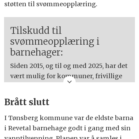
støtten til svømmeopplæring.
Tilskudd til
svømmeopplæring i
barnehager:
Siden 2015, og til og med 2025, har det
vært mulig for kommuner, frivillige
organisasjoner og barnehager å søke
statsforvalteren i eget fylke om
Brått slutt
tilskudd for at barnehagebarn blir
trygge i vann og får bedre
I Tønsberg kommune var de eldste barna
svømmeferdigheter.
i Revetal barnehage godt i gang med sin
vanntilvenning. Planen var å samles i