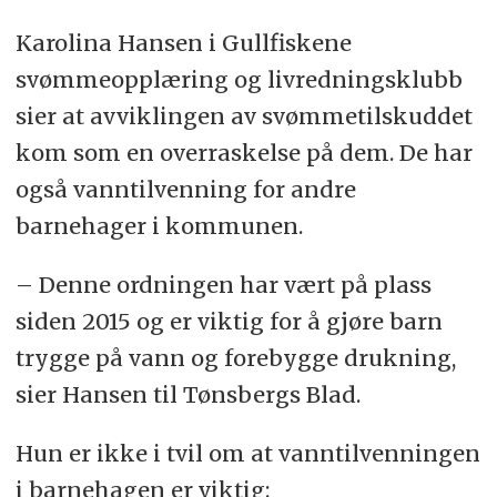
svømmehall, samt vikarutgifter som
oppstår som følge av at
Karolina Hansen i Gullfiskene
svømmeopplæring skal gis.
svømmeopplæring og livredningsklubb
sier at avviklingen av svømmetilskuddet
I 2025 var det mulig å søke om inntil
kom som en overraskelse på dem. De har
2050 kroner per barn.
også vanntilvenning for andre
barnehager i kommunen.
(Kilde: Utdanningsdirektoratet)
– Denne ordningen har vært på plass
siden 2015 og er viktig for å gjøre barn
trygge på vann og forebygge drukning,
sier Hansen til Tønsbergs Blad.
Hun er ikke i tvil om at vanntilvenningen
i barnehagen er viktig: