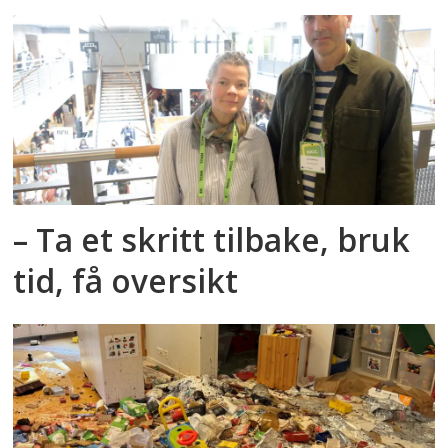
– Ta et skritt tilbake, bruk
tid, få oversikt