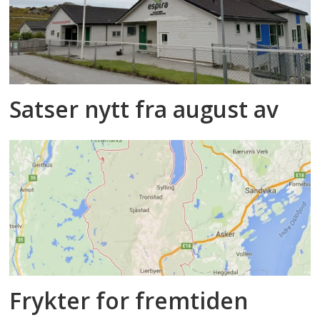
Satser nytt fra august av
Frykter for fremtiden