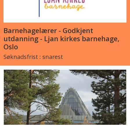
Barnehagelærer - Godkjent
utdanning - Ljan kirkes barnehage,
Oslo
Søknadsfrist : snarest