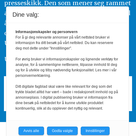
presseskikk. Den som mener seg rammet
av urettmessig publisering, oppfordres til
Dine valg:
å ta kontakt med redaksjonen. Du kan
også klage inn saker til Pressens Faglige
Informasjonskapsler og personvern
For å gi deg relevante annonser på vårt nettsted bruker vi
Utvalg,
www.pfu.no
.
informasjon fra ditt besøk på vårt nettsted. Du kan reservere
deg mot dette under "Innstillinger".
Utgiver: PBL
For øvrig bruker vi informasjonskapsler og lignende verktøy for
analyse, for å sammenligne nettlesere, tilpasse innhold til deg
og for å utvikle og tilby nødvendig funksjonalitet. Les mer i vår
personvernerklæring.
Ditt digitale fagblad skal være like relevant for deg som det
trykte bladet alltid har vært – bade i redaksjonelt innhold og på
annonseplass. I digital publisering bruker vi informasjon fra
dine besøk på nettstedet for å kunne utvikle produktet
kontinuerlig, slik at du opplever det nyttig og relevant.
Avvis alle
Godta valgte
Innstillinger