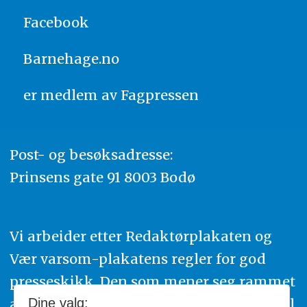
Facebook
Barnehage.no
er medlem av
Fagpressen
Post- og besøksadresse:
Prinsens gate 91 8003 Bodø
Vi arbeider etter Redaktørplakaten og
Vær varsom-plakatens regler for god
presseskikk. Den som mener seg rammet
av urettmessig publisering, oppfordres til
Dine valg: