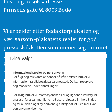
Post- og besøksadresse:
Prinsens gate 91 8003 Bodø
Vi arbeider etter Redaktørplakaten og
Vær varsom-plakatens regler for god
presseskikk. Den som mener seg rammet
av urettmessig publisering, oppfordres til
Dine valg:
å ta kontakt med redaksjonen. Du kan
også klage inn saker til Pressens Faglige
Informasjonskapsler og personvern
For å gi deg relevante annonser på vårt nettsted bruker vi
Utvalg,
www.pfu.no
.
informasjon fra ditt besøk på vårt nettsted. Du kan reservere
deg mot dette under "Innstillinger".
Utgiver: PBL
For øvrig bruker vi informasjonskapsler og lignende verktøy for
analyse, for å sammenligne nettlesere, tilpasse innhold til deg
og for å utvikle og tilby nødvendig funksjonalitet. Les mer i vår
personvernerklæring.