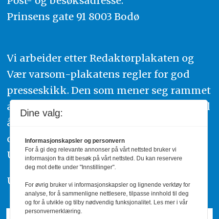
Post- og besøksadresse:
Prinsens gate 91 8003 Bodø
Vi arbeider etter Redaktørplakaten og
Vær varsom-plakatens regler for god
presseskikk. Den som mener seg rammet
av urettmessig publisering, oppfordres til
Dine valg:
å ta kontakt med redaksjonen. Du kan
også klage inn saker til Pressens Faglige
Informasjonskapsler og personvern
For å gi deg relevante annonser på vårt nettsted bruker vi
Utvalg,
www.pfu.no
.
informasjon fra ditt besøk på vårt nettsted. Du kan reservere
deg mot dette under "Innstillinger".
Utgiver: PBL
For øvrig bruker vi informasjonskapsler og lignende verktøy for
analyse, for å sammenligne nettlesere, tilpasse innhold til deg
og for å utvikle og tilby nødvendig funksjonalitet. Les mer i vår
personvernerklæring.