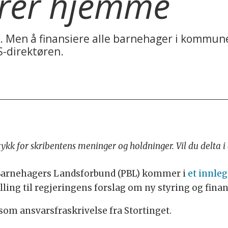
ører hjemme
likt. Men å finansiere alle barnehager i kom
S-direktøren.
trykk for skribentens meninger og holdninger. Vil du delta 
 Barnehagers Landsforbund (PBL) kommer i
et innle
tilling til regjeringens forslag om ny styring og fi
som ansvarsfraskrivelse fra Stortinget.