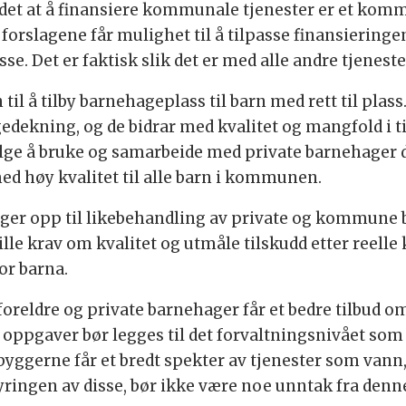
er det at å finansiere kommunale tjenester er et kom
rslagene får mulighet til å tilpasse finansieringen
sse. Det er faktisk slik det er med alle andre tjene
l å tilby barnehageplass til barn med rett til plass
edekning, og de bidrar med kvalitet og mangfold i til
e å bruke og samarbeide med private barnehager de
med høy kvalitet til alle barn i kommunen.
 legger opp til likebehandling av private og komm
stille krav om kvalitet og utmåle tilskudd etter reell
for barna.
oreldre og private barnehager får et bedre tilbud o
e oppgaver bør legges til det forvaltningsnivået s
ggerne får et bredt spekter av tjenester som vann, 
ringen av disse, bør ikke være noe unntak fra denn