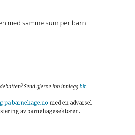
munen med samme sum per barn
i debatten? Send gjerne inn innlegg
hit.
gg på barnehage.no
med en advarsel
nansiering av barnehagesektoren.