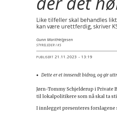
der det h
Like tilfeller skal behandles 
kan være urettferdig, skriver K
Gunn Marit
Helgesen
STYRELEDER I KS
21.11.2023 - 13:19
PUBLISERT
Dette er et innsendt bidrag, og gir ut
Jørn-Tommy Schjelderup i Private
til lokalpolitikere som nå skal ta s
I innlegget presenteres forslagene 