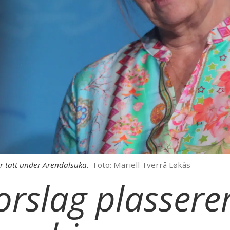
er tatt under Arendalsuka.
Foto: Mariell Tverrå Løkås
forslag plassere