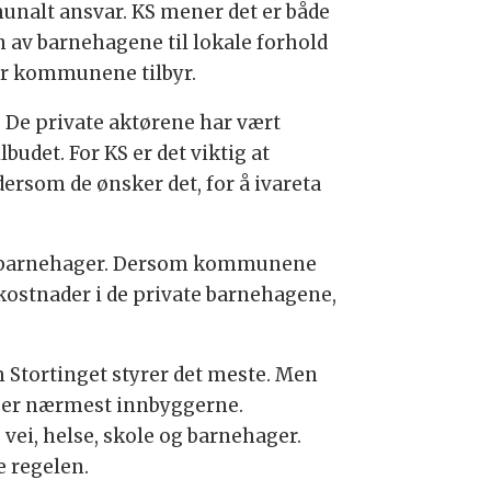
munalt ansvar. KS mener det er både
 av barnehagene til lokale forhold
ster kommunene tilbyr.
. De private aktørene har vært
budet. For KS er det viktig at
rsom de ønsker det, for å ivareta
une barnehager. Dersom kommunene
e kostnader i de private barnehagene,
m Stortinget styrer det meste. Men
om er nærmest innbyggerne.
vei, helse, skole og barnehager.
e regelen.