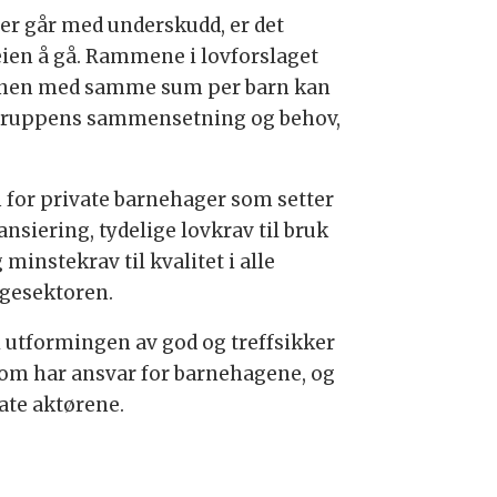
ger går med underskudd, er det
eien å gå. Rammene i lovforslaget
ommunen med samme sum per barn kan
arnegruppens sammensetning og behov,
em for private barnehager som setter
nsiering, tydelige lovkrav til bruk
nstekrav til kvalitet i alle
agesektoren.
i utformingen av god og treffsikker
om har ansvar for barnehagene, og
vate aktørene.