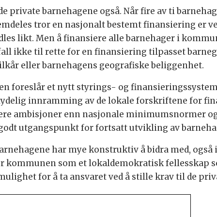
e private barnehagene også. Når fire av ti barneha
mdeles tror en nasjonalt bestemt finansiering er v
ehandles likt. Men å finansiere alle barnehager i k
t fall ikke til rette for en finansiering tilpasset b
ilkår eller barnehagens geografiske beliggenhet.
ngen foreslår et nytt styrings- og finansieringssyst
ydelig innramming av de lokale forskriftene for fina
øyere ambisjoner enn nasjonale minimumsnormer og mi
godt utgangspunkt for fortsatt utvikling av barneh
 barnehagene har mye konstruktiv å bidra med, også 
 er kommunen som et lokaldemokratisk fellesskap s
lighet for å ta ansvaret ved å stille krav til de pri