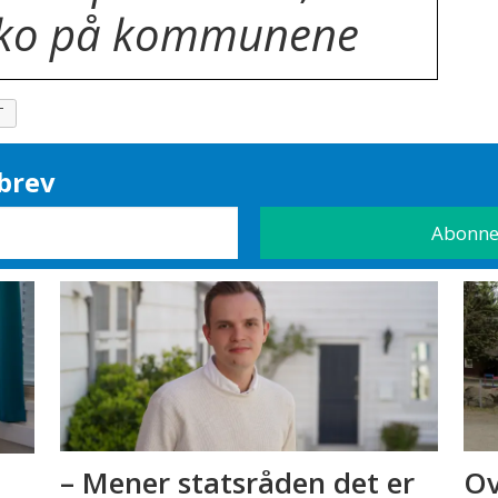
siko på kommunene
T
brev
– Mener statsråden det er
Ov