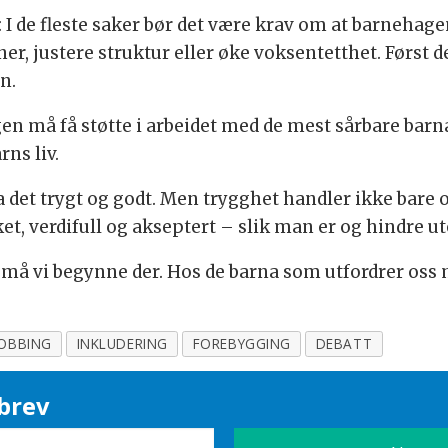
å: I de fleste saker bør det være krav om at barnehag
er, justere struktur eller øke voksentetthet. Først d
n.
gen må få støtte i arbeidet med de mest sårbare barna
ns liv.
ha det trygt og godt. Men trygghet handler ikke bare
et, verdifull og akseptert – slik man er og hindre u
må vi begynne der. Hos de barna som utfordrer oss 
OBBING
INKLUDERING
FOREBYGGING
DEBATT
brev