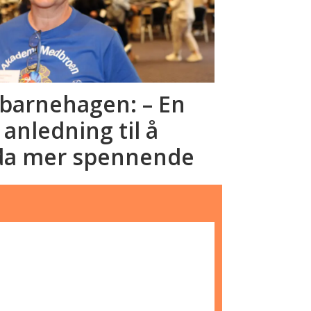
sbarnehagen: – En
nledning til å
da mer spennende