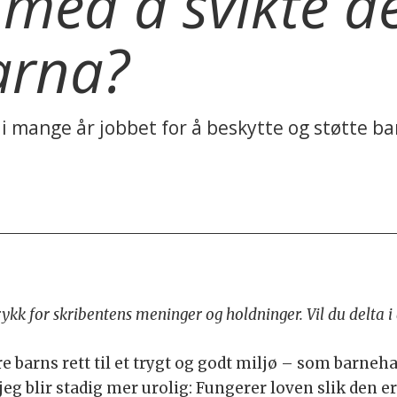
rd med å svikte 
arna?
i mange år jobbet for å beskytte og støtte ba
trykk for skribentens meninger og holdninger. Vil du delta 
e barns rett til et trygt og godt miljø – som barneh
g blir stadig mer urolig: Fungerer loven slik den er 