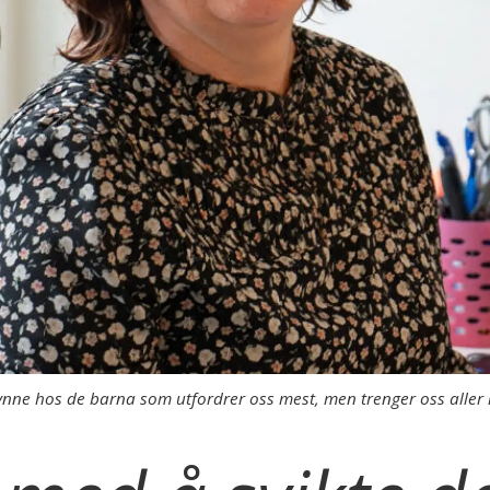
ynne hos de barna som utfordrer oss mest, men trenger oss aller 