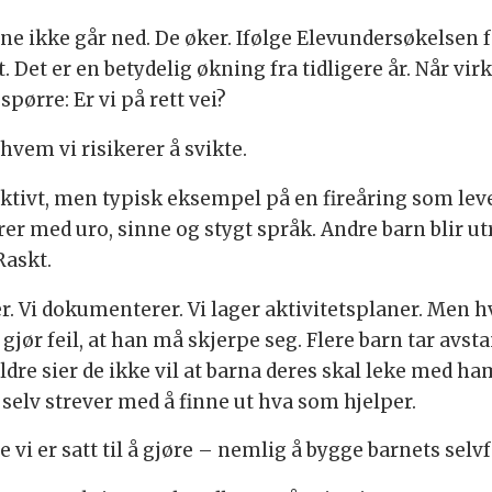
lene ikke går ned. De øker. Ifølge Elevundersøkelsen 
. Det er en betydelig økning fra tidligere år. Når vir
 spørre: Er vi på rett vei?
vem vi risikerer å svikte.
iktivt, men typisk eksempel på en fireåring som lev
r med uro, sinne og stygt språk. Andre barn blir utr
Raskt.
ker. Vi dokumenterer. Vi lager aktivitetsplaner. Men 
n gjør feil, at han må skjerpe seg. Flere barn tar avs
ldre sier de ikke vil at barna deres skal leke med ha
 selv strever med å finne ut hva som hjelper.
e vi er satt til å gjøre – nemlig å bygge barnets selv