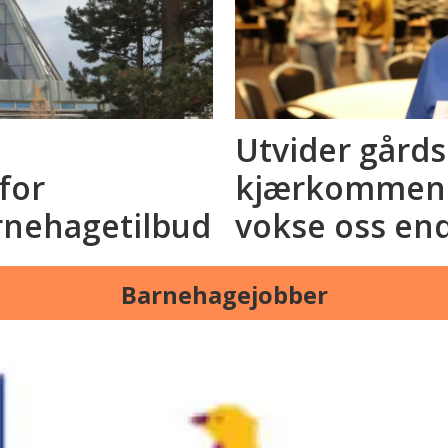
Utvider gård
for
kjærkommen a
rnehagetilbud
vokse oss en
Barnehagejobber