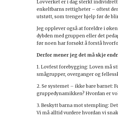
Lovverket er i dag sterkt individret
enkeltbarns rettigheter – oftest dem
utstøtt, som trenger hjelp før de bli
Jeg opplever også at foreldre i økend
dybden med gruppen eller det pedag
før noen har forsøkt å forstå hvorf
Derfor mener jeg det må skje endr
1. Lovfest forebygging: Loven må sti
smågrupper, overganger og fellessk
2. Se systemet – ikke bare barnet: Fø
gruppedynamikken? Hvordan er vok
3. Beskytt barna mot stempling: Det 
Vi må alltid vurdere hvordan vi sna