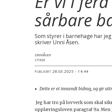
Er vi i fe
sårbare b
Som styrer i barnehage har jeg 
skriver Unni Åsen.
Unni
Åsen
STYRER
28.03.2025 - 14:44
PUBLISERT
Dette er et innsendt bidrag, og gir ut
Jeg har tro på lovverk som skal sikr
opplæringsloven paragraf 9a. Men je