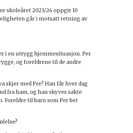
for skoleåret 2023/24 oppgir 10
keligheten går i motsatt retning av
er i en utrygg hjemmesituasjon. Per
ygge, og foreldrene til de andre
hva skjer med Per? Han får hver dag
tand fra ham, og han skyves sakte
m. Foreldre til barn som Per ber
følelse?