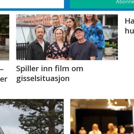
Ha
hu
Spiller inn film om
–
gisselsituasjon
 er