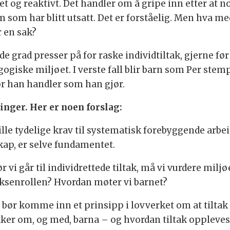
tet og reaktivt. Det handler om å gripe inn etter at n
 som har blitt utsatt. Det er forståelig. Men hva med
r en sak?
e grad presser på for raske individtiltak, gjerne før 
ogiske miljøet. I verste fall blir barn som Per st
or han handler som han gjør.
inger. Her er noen forslag:
lle tydelige krav til systematisk forebyggende arbei
ap, er selve fundamentet.
r vi går til individrettede tiltak, må vi vurdere milj
senrollen? Hvordan møter vi barnet?
bør komme inn et prinsipp i lovverket om at tiltak a
kker om, og med, barna – og hvordan tiltak oppleves