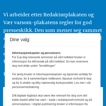
Vi arbeider etter Redaktørplakaten og
Vær varsom-plakatens regler for god
presseskikk. Den som mener seg rammet
av urettmessig publisering, oppfordres til
Dine valg:
å ta kontakt med redaksjonen. Du kan
også klage inn saker til Pressens Faglige
Informasjonskapsler og personvern
For å gi deg relevante annonser på vårt nettsted bruker vi
Utvalg,
www.pfu.no
.
informasjon fra ditt besøk på vårt nettsted. Du kan reservere
deg mot dette under "Innstillinger".
Utgiver: PBL
For øvrig bruker vi informasjonskapsler og lignende verktøy for
analyse, for å sammenligne nettlesere, tilpasse innhold til deg
og for å utvikle og tilby nødvendig funksjonalitet. Les mer i vår
personvernerklæring.
Ditt digitale fagblad skal være like relevant for deg som det
trykte bladet alltid har vært – bade i redaksjonelt innhold og på
annonseplass. I digital publisering bruker vi informasjon fra