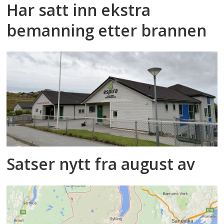
Har satt inn ekstra
bemanning etter brannen
Satser nytt fra august av