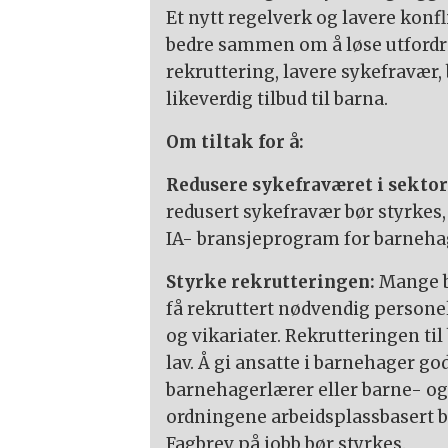
Et nytt regelverk og lavere konfli
bedre sammen om å løse utfordri
rekruttering, lavere sykefravær, 
likeverdig tilbud til barna.
Om tiltak for å:
Redusere sykefraværet i sekto
redusert sykefravær bør styrkes,
IA- bransjeprogram for barneha
Styrke rekrutteringen:
Mange b
få rekruttert nødvendig personell
og vikariater. Rekrutteringen t
lav. Å gi ansatte i barnehager g
barnehagerlærer eller barne- og
ordningene arbeidsplassbasert 
Fagbrev på jobb bør styrkes.