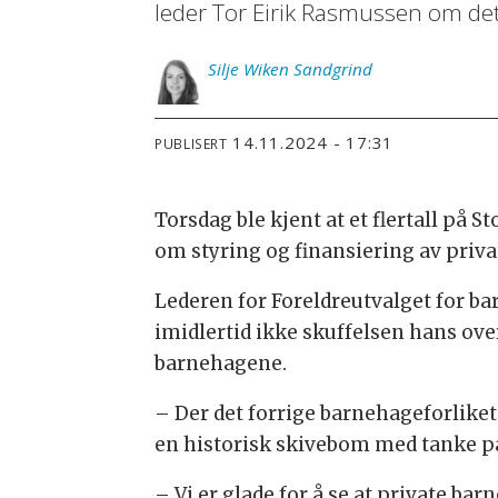
leder Tor Eirik Rasmussen om det
Silje
Wiken Sandgrind
14.11.2024 - 17:31
PUBLISERT
Torsdag ble kjent at et flertall på 
om styring og finansiering av priv
Lederen for Foreldreutvalget for ba
imidlertid ikke skuffelsen hans ove
barnehagene.
– Der det forrige barnehageforliket
en historisk skivebom med tanke på 
– Vi er glade for å se at private ba