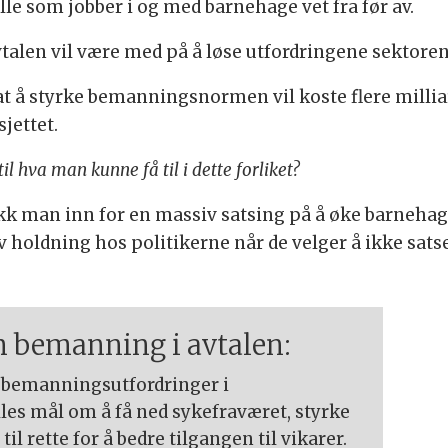
e som jobber i og med barnehage vet fra før av.
avtalen vil være med på å løse utfordringene sektoren
at å styrke bemanningsnormen vil koste flere milliar
jettet.
l hva man kunne få til i dette forliket?
gikk man inn for en massiv satsing på å øke barneha
v holdning hos politikerne når de velger å ikke sat
m bemanning i avtalen:
re bemanningsutfordringer i
les mål om å få ned sykefraværet, styrke
til rette for å bedre tilgangen til vikarer.