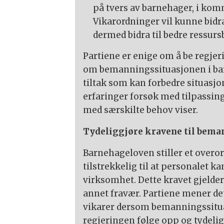
på tvers av barnehager, i ko
Vikarordninger vil kunne bidra
dermed bidra til bedre ressurs
Partiene er enige om å be regje
om bemanningssituasjonen i bar
tiltak som kan forbedre situasjo
erfaringer forsøk med tilpassing
med særskilte behov viser.
Tydeliggjøre kravene til bema
Barnehageloven stiller et over
tilstrekkelig til at personalet k
virksomhet. Dette kravet gjelde
annet fravær. Partiene mener de
vikarer dersom bemanningssituas
regjeringen følge opp og tydeli