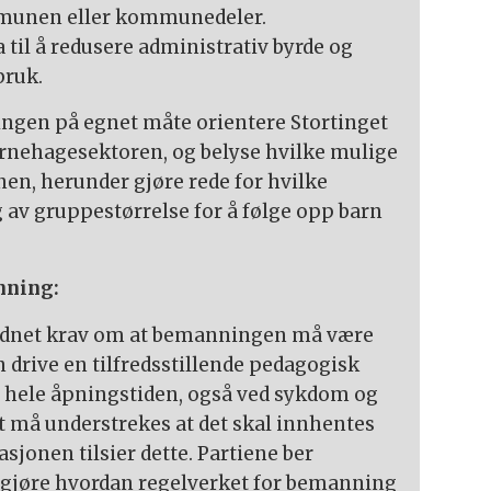
mmunen eller kommunedeler.
 til å redusere administrativ byrde og
bruk.
ringen på egnet måte orientere Stortinget
nehagesektoren, og belyse hvilke mulige
nen, herunder gjøre rede for hvilke
 av gruppestørrelse for å følge opp barn
nning:
ordnet krav om at bemanningen må være
an drive en tilfredsstillende pedagogisk
r hele åpningstiden, også ved sykdom og
t må understrekes at det skal innhentes
jonen tilsier dette. Partiene ber
ggjøre hvordan regelverket for bemanning