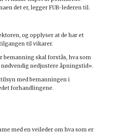
aen det er, legger FUB-lederen til.
ektoren, og opplyser at de har et
tilgangen til vikarer.
or bemanning skal forstås, hva som
m nødvendig nedjustere åpningstid».
et tilsyn med bemanningen i
ledet forhandlingene.
omme med en veileder om hva som er