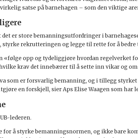
 virkelig satse på barnehagen – som den viktige aren
ligere
 at det er store bemanningsutfordringer i barnehages
styrke rekrutteringen og legge til rette for å bedre 
en «følge opp og tydeliggjøre hvordan regelverket f
vilke krav det innebærer til å sette inn vikar og o
hva som er forsvarlig bemanning, og i tillegg styrk
utgjøre en forskjell, sier Aps Elise Waagen som har 
ne
FUB-lederen.
ne for å styrke bemanningsnormen, og ikke bare k