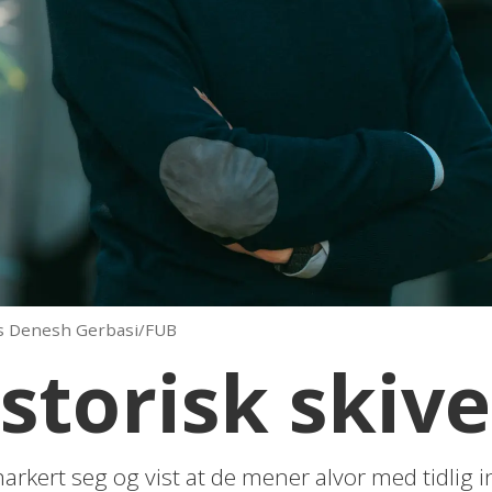
es Denesh Gerbasi/FUB
istorisk ski
arkert seg og vist at de mener alvor med tidlig inn