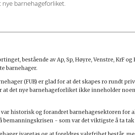
 nye barnehageforliket.
Stortinget, bestående av Ap, Sp, Høyre, Venstre, KrF o
ate barnehager.
rnehager (FUB) er glad for at det skapes ro rundt pr
r at det nye barnehageforliket ikke inneholder noen
 var historisk og forandret barnehagesektoren for al
bemanningskrisen - som var det viktigste å ta tak i
rnehager ivaretas og at foreldres valgfrihet består, m