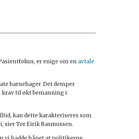
g Pasientfokus, er enige om en
avtale
ivate barnehager. Det demper
 krav til økt bemanning i
ltid, kan dette karakteriseres som
, sier Tor Eirik Rasmussen.
en vi hadde håpet at politikerne