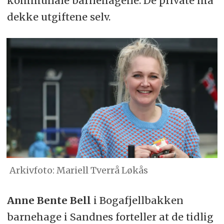
kommunale barnehagene. De private må
dekke utgiftene selv.
Arkivfoto: Mariell Tverrå Løkås
Anne Bente Bell
i Bogafjellbakken
barnehage i Sandnes forteller at de tidlig