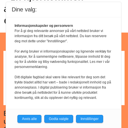
grunnlag for å holde eksponerte
anledning til å vokse oss
Dine valg:
personer borte fra barnehage,
enda mer spennende
skole eller arbeid i en mulig
Informasjonskapsler og personvern
inkubasjonsperiode eller i påvente
For å gi deg relevante annonser på vårt nettsted bruker vi
informasjon fra ditt besøk på vårt nettsted. Du kan reservere
Barnehagejobber
av prøvesvar. Generelle
deg mot dette under "Innstillinger".
smittevernråd gjelder og syke
For øvrig bruker vi informasjonskapsler og lignende verktøy for
analyse, for å sammenligne nettlesere, tilpasse innhold til deg
personer bør holde seg hjemme og
og for å utvikle og tilby nødvendig funksjonalitet. Les mer i vår
personvernerklæring.
begrense kontakt med sårbare
grupper. Antibiotikaprofylakse er
Ditt digitale fagblad skal være like relevant for deg som det
trykte bladet alltid har vært – bade i redaksjonelt innhold og på
anbefalt til sårbare som beskrevet
annonseplass. I digital publisering bruker vi informasjon fra
dine besøk på nettstedet for å kunne utvikle produktet
i smittevernhåndboka, og
kontinuerlig, slik at du opplever det nyttig og relevant.
eventuell vaksinering av
Barnehagelærer - Godkjent
husstandsmedlemmer og
utdanning - Ljan kirkes barnehage,
Avvis alle
Godta valgte
Innstillinger
tilsvarende nærkontakter kan