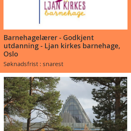
Barnehagelærer - Godkjent
utdanning - Ljan kirkes barnehage,
Oslo
Søknadsfrist : snarest