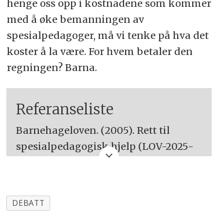
henge oss opp i kostnadene som kommer
med å øke bemanningen av
spesialpedagoger, må vi tenke på hva det
koster å la være. For hvem betaler den
regningen? Barna.
Referanseliste
Barnehageloven. (2005). Rett til
spesialpedagogisk hjelp (LOV-2025-
06-20-39) Lovdata.
https://lovdata.no/dokument/NL/lov/200
06-17-64/KAPITTEL_7#KAPITTEL_7
DEBATT