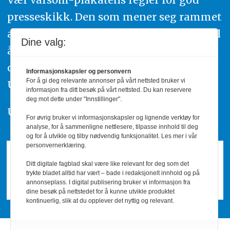
presseskikk. Den som mener seg rammet
av urettmessig publisering, oppfordres til
Dine valg:
å ta kontakt med redaksjonen. Du kan
også klage inn saker til Pressens Faglige
Informasjonskapsler og personvern
For å gi deg relevante annonser på vårt nettsted bruker vi
Utvalg,
www.pfu.no
.
informasjon fra ditt besøk på vårt nettsted. Du kan reservere
deg mot dette under "Innstillinger".
Utgiver: PBL
For øvrig bruker vi informasjonskapsler og lignende verktøy for
analyse, for å sammenligne nettlesere, tilpasse innhold til deg
og for å utvikle og tilby nødvendig funksjonalitet. Les mer i vår
personvernerklæring.
Ditt digitale fagblad skal være like relevant for deg som det
trykte bladet alltid har vært – bade i redaksjonelt innhold og på
annonseplass. I digital publisering bruker vi informasjon fra
dine besøk på nettstedet for å kunne utvikle produktet
kontinuerlig, slik at du opplever det nyttig og relevant.