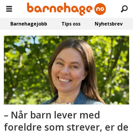
Barnehagejobb
Tips oss
Nyhetsbrev
Emne:
verdensdagen
for
psykisk
helse
– Når barn lever med
foreldre som strever, er de