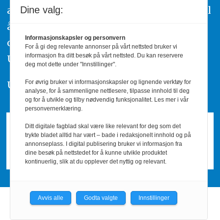
av urettmessig publisering, oppfordres til
Dine valg:
å ta kontakt med redaksjonen. Du kan
Informasjonskapsler og personvern
også klage inn saker til Pressens Faglige
For å gi deg relevante annonser på vårt nettsted bruker vi
informasjon fra ditt besøk på vårt nettsted. Du kan reservere
Utvalg,
www.pfu.no
.
deg mot dette under "Innstillinger".
For øvrig bruker vi informasjonskapsler og lignende verktøy for
Utgiver: PBL
analyse, for å sammenligne nettlesere, tilpasse innhold til deg
og for å utvikle og tilby nødvendig funksjonalitet. Les mer i vår
personvernerklæring.
Ditt digitale fagblad skal være like relevant for deg som det
trykte bladet alltid har vært – bade i redaksjonelt innhold og på
annonseplass. I digital publisering bruker vi informasjon fra
dine besøk på nettstedet for å kunne utvikle produktet
kontinuerlig, slik at du opplever det nyttig og relevant.
Avvis alle
Godta valgte
Innstillinger
Powered by Labrador CMS