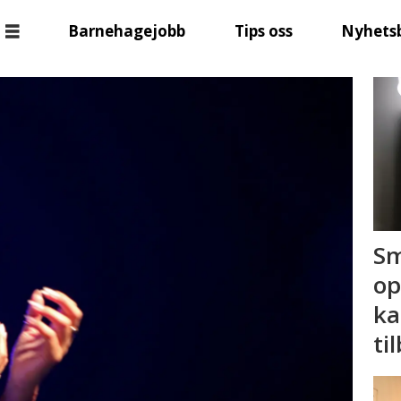
Barnehagejobb
Tips oss
Nyhets
Sm
op
ka
ti