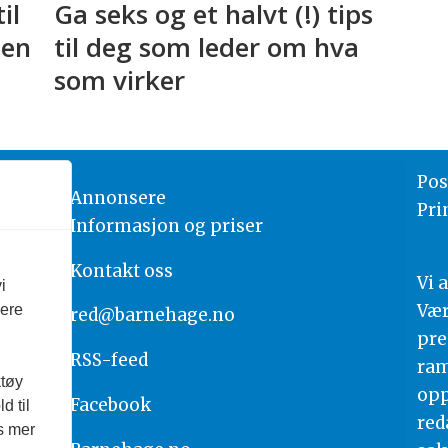
il
Ga seks og et halvt (!) tips
len
til deg som leder om hva
som virker
Pos
Annonsere
Pri
Informasjon og priser
Kontakt oss
Vi 
i
Vær
vere
red@barnehage.no
pre
RSS-feed
ram
ktøy
opp
Facebook
d til
red
es mer