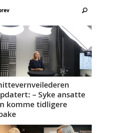
brev
ittevernveilederen
pdatert: – Syke ansatte
n komme tidligere
lbake