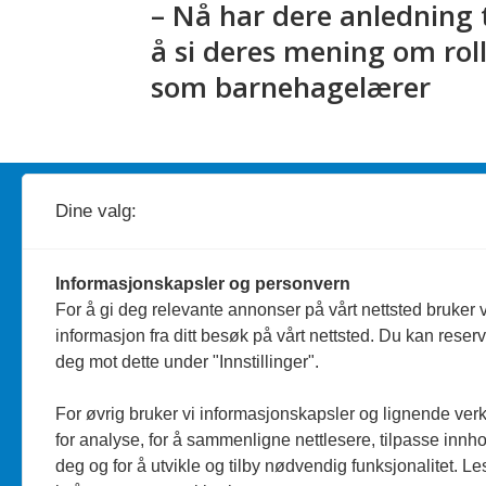
– Nå har dere anledning t
å si deres mening om rol
som barnehagelærer
Redaktør
A
nders Bergundhaugen
Dine valg:
Telefon: 959 19 193
Informasjonskapsler og personvern
Journalist
Silje Wiken Sandgrind
For å gi deg relevante annonser på vårt nettsted bruker v
informasjon fra ditt besøk på vårt nettsted. Du kan reser
Telefon: 755 53 856
deg mot dette under "Innstillinger".
Personvern/Cookies
For øvrig bruker vi informasjonskapsler og lignende ver
for analyse, for å sammenligne nettlesere, tilpasse innhol
deg og for å utvikle og tilby nødvendig funksjonalitet. L