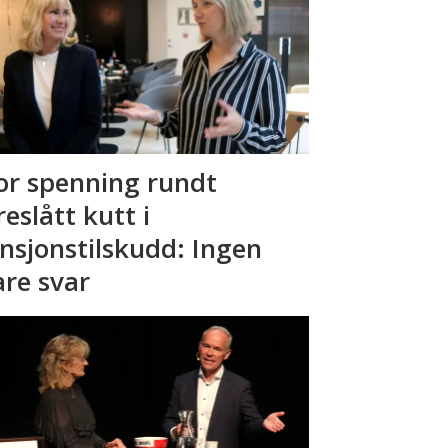
or spenning rundt
reslått kutt i
nsjonstilskudd: Ingen
are svar