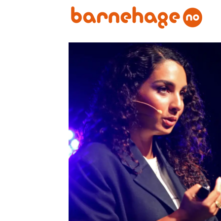
Emne:
pbls
lederkonferanse