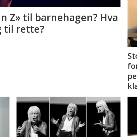
n Z» til barnehagen? Hva
 til rette?
St
fo
pe
kl