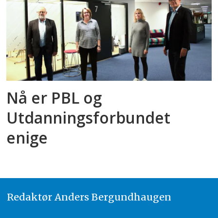
Nå er PBL og
Utdanningsforbundet
enige
Redaktør
A
nders Bergundhaugen