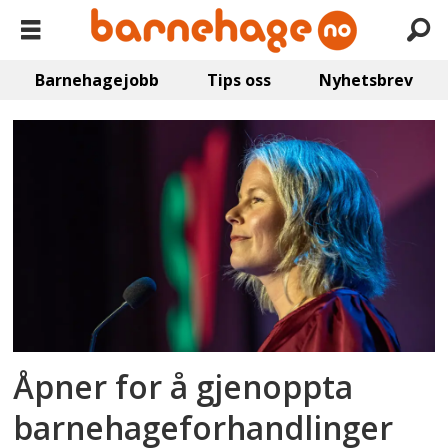
Barnehagejobb
Tips oss
Nyhetsbrev
Emne:
forhandlinger
Åpner for å gjenoppta
barnehageforhandlinger