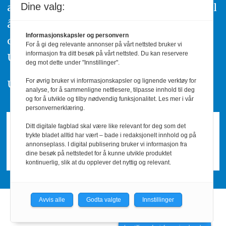
av urettmessig publisering, oppfordres til
Dine valg:
å ta kontakt med redaksjonen. Du kan
Informasjonskapsler og personvern
også klage inn saker til Pressens Faglige
For å gi deg relevante annonser på vårt nettsted bruker vi
informasjon fra ditt besøk på vårt nettsted. Du kan reservere
Utvalg,
www.pfu.no
.
deg mot dette under "Innstillinger".
For øvrig bruker vi informasjonskapsler og lignende verktøy for
Utgiver: PBL
analyse, for å sammenligne nettlesere, tilpasse innhold til deg
og for å utvikle og tilby nødvendig funksjonalitet. Les mer i vår
personvernerklæring.
Ditt digitale fagblad skal være like relevant for deg som det
trykte bladet alltid har vært – bade i redaksjonelt innhold og på
annonseplass. I digital publisering bruker vi informasjon fra
dine besøk på nettstedet for å kunne utvikle produktet
kontinuerlig, slik at du opplever det nyttig og relevant.
Avvis alle
Godta valgte
Innstillinger
Powered by Labrador CMS