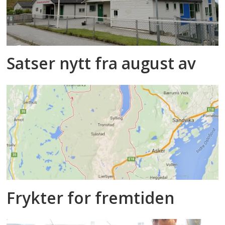
Satser nytt fra august av
Frykter for fremtiden