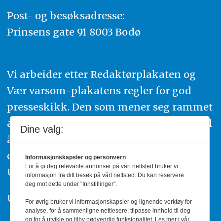
Post- og besøksadresse:
Prinsens gate 91 8003 Bodø
Vi arbeider etter Redaktørplakaten og
Vær varsom-plakatens regler for god
presseskikk. Den som mener seg rammet
av urettmessig publisering, oppfordres til
Dine valg:
å ta kontakt med redaksjonen. Du kan
også klage inn saker til Pressens Faglige
Informasjonskapsler og personvern
For å gi deg relevante annonser på vårt nettsted bruker vi
Utvalg,
www.pfu.no
.
informasjon fra ditt besøk på vårt nettsted. Du kan reservere
deg mot dette under "Innstillinger".
Utgiver: PBL
For øvrig bruker vi informasjonskapsler og lignende verktøy for
analyse, for å sammenligne nettlesere, tilpasse innhold til deg
og for å utvikle og tilby nødvendig funksjonalitet. Les mer i vår