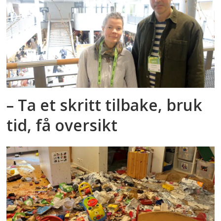
– Ta et skritt tilbake, bruk
tid, få oversikt