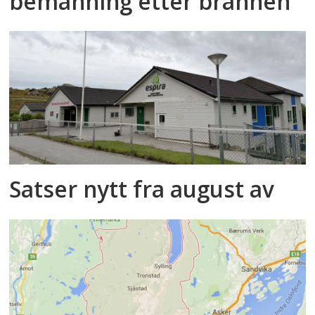
bemanning etter brannen
Satser nytt fra august av