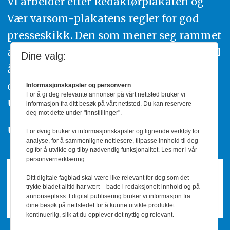
Vi arbeider etter Redaktørplakaten og
Vær varsom-plakatens regler for god
presseskikk. Den som mener seg rammet
av urettmessig publisering, oppfordres til
Dine valg:
å ta kontakt med redaksjonen. Du kan
også klage inn saker til Pressens Faglige
Informasjonskapsler og personvern
For å gi deg relevante annonser på vårt nettsted bruker vi
Utvalg,
www.pfu.no
.
informasjon fra ditt besøk på vårt nettsted. Du kan reservere
deg mot dette under "Innstillinger".
Utgiver: PBL
For øvrig bruker vi informasjonskapsler og lignende verktøy for
analyse, for å sammenligne nettlesere, tilpasse innhold til deg
og for å utvikle og tilby nødvendig funksjonalitet. Les mer i vår
personvernerklæring.
Ditt digitale fagblad skal være like relevant for deg som det
trykte bladet alltid har vært – bade i redaksjonelt innhold og på
annonseplass. I digital publisering bruker vi informasjon fra
dine besøk på nettstedet for å kunne utvikle produktet
kontinuerlig, slik at du opplever det nyttig og relevant.