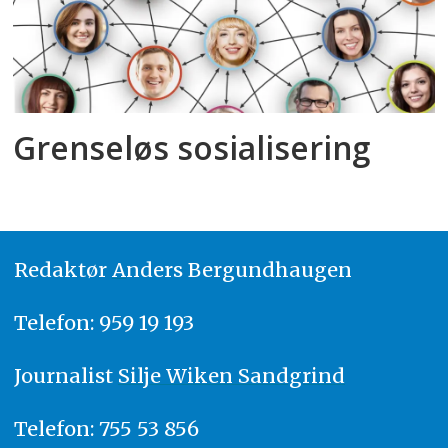
Grenseløs sosialisering
Redaktør
A
nders Bergundhaugen
Telefon: 959 19 193
Journalist
Silje Wiken Sandgrind
Telefon: 755 53 856