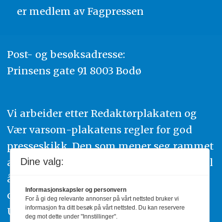
er medlem av
Fagpressen
Post- og besøksadresse:
Prinsens gate 91 8003 Bodø
Vi arbeider etter Redaktørplakaten og
Vær varsom-plakatens regler for god
presseskikk. Den som mener seg rammet
av urettmessig publisering, oppfordres til
Dine valg:
å ta kontakt med redaksjonen. Du kan
Informasjonskapsler og personvern
også klage inn saker til Pressens Faglige
For å gi deg relevante annonser på vårt nettsted bruker vi
informasjon fra ditt besøk på vårt nettsted. Du kan reservere
Utvalg,
www.pfu.no
.
deg mot dette under "Innstillinger".