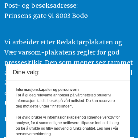
Post- og besøksadresse:
Prinsens gate 91 8003 Bodø
Vi arbeider etter Redaktørplakaten og
Vær varsom-plakatens regler for god
presseskikk. Den som mener seg rammet
av urettmessig publisering, oppfordres til
Dine valg:
å ta kontakt med redaksjonen. Du kan
Informasjonskapsler og personvern
også klage inn saker til Pressens Faglige
For å gi deg relevante annonser på vårt nettsted bruker vi
informasjon fra ditt besøk på vårt nettsted. Du kan reservere
Utvalg,
www.pfu.no
.
deg mot dette under "Innstillinger".
For øvrig bruker vi informasjonskapsler og lignende verktøy for
Utgiver: PBL
analyse, for å sammenligne nettlesere, tilpasse innhold til deg
og for å utvikle og tilby nødvendig funksjonalitet. Les mer i vår
personvernerklæring.