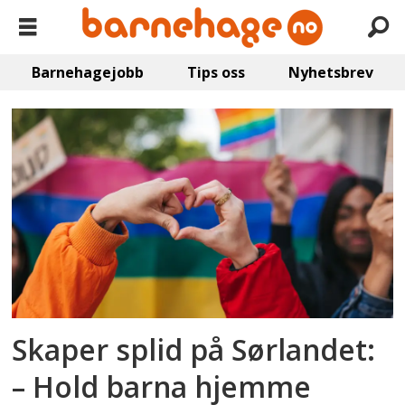
Barnehagejobb
Tips oss
Nyhetsbrev
Emne:
kristiansand
kommune
Skaper splid på Sørlandet:
– Hold barna hjemme