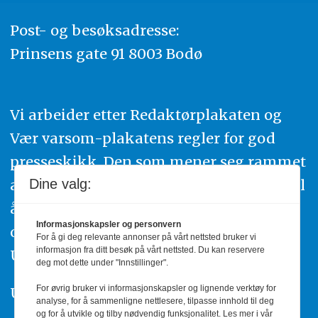
Post- og besøksadresse:
Prinsens gate 91 8003 Bodø
Vi arbeider etter Redaktørplakaten og
Vær varsom-plakatens regler for god
presseskikk. Den som mener seg rammet
av urettmessig publisering, oppfordres til
Dine valg:
å ta kontakt med redaksjonen. Du kan
Informasjonskapsler og personvern
også klage inn saker til Pressens Faglige
For å gi deg relevante annonser på vårt nettsted bruker vi
informasjon fra ditt besøk på vårt nettsted. Du kan reservere
Utvalg,
www.pfu.no
.
deg mot dette under "Innstillinger".
For øvrig bruker vi informasjonskapsler og lignende verktøy for
Utgiver: PBL
analyse, for å sammenligne nettlesere, tilpasse innhold til deg
og for å utvikle og tilby nødvendig funksjonalitet. Les mer i vår