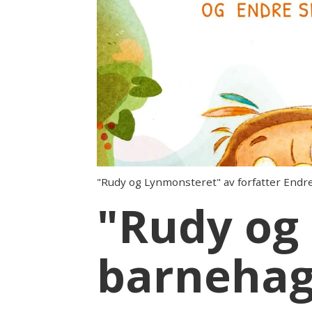
"Rudy og Lynmonsteret" av forfatter Endre
"Rudy og
barnehag