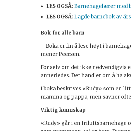
LES OGSÅ:
Barnehagelærer med 
LES OGSÅ:
Lagde barnebok av år
Bok for alle barn
– Boka er fin å lese høyt i barnehag
mener Peersen.
For selv om det ikke nødvendigvis 
annerledes. Det handler om å ha aks
I boka beskrives «Rudy» som en lit
mamma og pappa, men savner ofte p
Viktig kunnskap
«Rudy» går i en friluftsbarnehage o