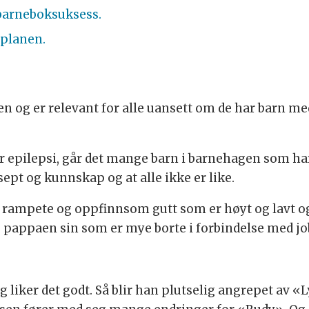
barneboksuksess.
splanen.
en og er relevant for alle uansett om de har barn me
er epilepsi, går det mange barn i barnehagen som ha
ept og kunnskap og at alle ikke er like.
t rampete og oppfinnsom gutt som er høyt og lavt o
appaen sin som er mye borte i forbindelse med jo
g liker det godt. Så blir han plutselig angrepet av 