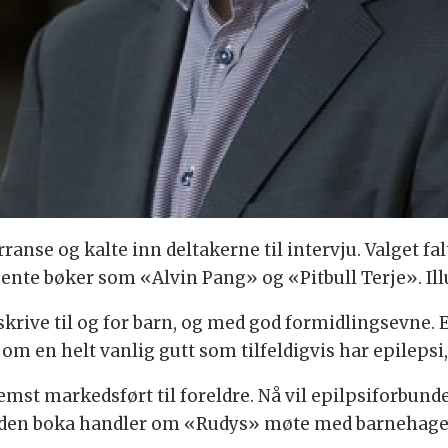
ranse og kalte inn deltakerne til intervju. Valget f
ente bøker som «Alvin Pang» og «Pitbull Terje». Ill
skrive til og for barn, og med god formidlingsevne. 
m en helt vanlig gutt som tilfeldigvis har epilepsi,
fremst markedsført til foreldre. Nå vil epilpsiforbu
iden boka handler om «Rudys» møte med barnehage