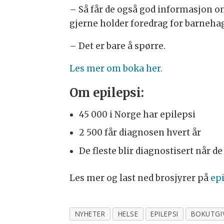
– Så får de også god informasjon o
gjerne holder foredrag for barnehag
– Det er bare å spørre.
Les mer om boka her.
Om epilepsi:
45 000 i Norge har epilepsi
2 500 får diagnosen hvert år
De fleste blir diagnostisert når de
Les mer og last ned brosjyrer på
epi
NYHETER
HELSE
EPILEPSI
BOKUTGI