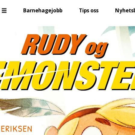
Barnehagejobb
Tips oss
Nyhets