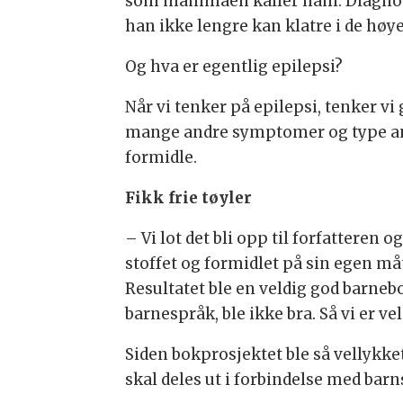
som mammaen kaller ham. Diagnosen
han ikke lengre kan klatre i de høy
Og hva er egentlig epilepsi?
Når vi tenker på epilepsi, tenker vi
mange andre symptomer og type anfa
formidle.
Fikk frie tøyler
– Vi lot det bli opp til forfatteren o
stoffet og formidlet på sin egen måte
Resultatet ble en veldig god barnebo
barnespråk, ble ikke bra. Så vi er ve
Siden bokprosjektet ble så vellykke
skal deles ut i forbindelse med ba