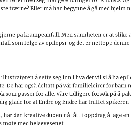
 fører med seg mange endringer for «Rudy». Og ik
este trærne? Eller må han begynne å gå med hjelm nå
 gjerne på krampeanfall. Men sannheten er at slike a
ll som følge av epilepsi, og det er nettopp denne
g illustratøren å sette seg inn i hva det vil si å ha ep
. De har også deltatt på vår familieleirer for barn me
k som passer for alle. Våre tidligere forsøk på å pa
ldig glade for at Endre og Endre har truffet spikeren
t, har den kreative duoen nå fått i oppdrag å lage 
rns møte med helsevesenet.