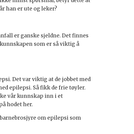
ke minst spørsmål; betyr dette at
r han er ute og leker?
nfall er ganske sjeldne. Det finnes
 kunnskapen som er så viktig å
ilepsi. Det var viktig at de jobbet med
d epilepsi. Så fikk de frie tøyler.
kke vår kunnskap inn i et
 på hodet her.
en barnebrosjyre om epilepsi som