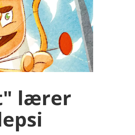
" lærer
epsi