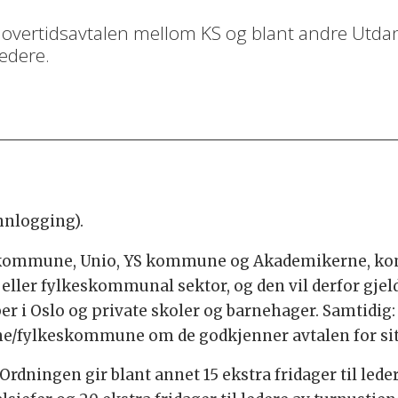
ertidsavtalen mellom KS og blant andre Utdan
ledere.
nnlogging).
kommune, Unio, YS kommune og Akademikerne, kom på
 eller fylkeskommunal sektor, og den vil derfor gje
er i Oslo og private skoler og barnehager. Samtidig
une/fylkeskommune om de godkjenner avtalen for si
rdningen gir blant annet 15 ekstra fridager til lede