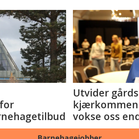
Utvider gård
for
kjærkommen a
rnehagetilbud
vokse oss en
Barnehagejobber