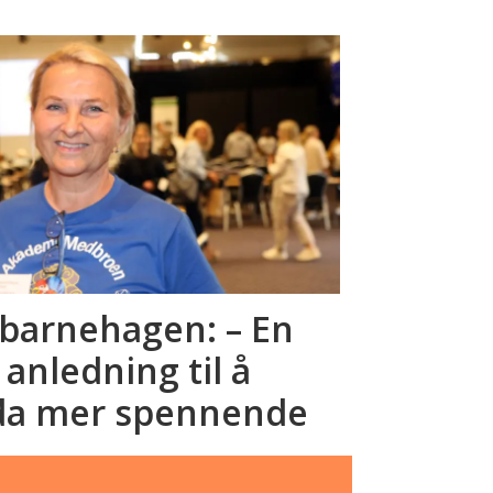
sbarnehagen: – En
nledning til å
da mer spennende