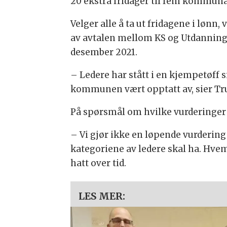
20 ekstra fridager til fem kommunals
Velger alle å ta ut fridagene i lønn
av avtalen mellom KS og Utdannings
desember 2021.
– Ledere har stått i en kjempetøff
kommunen vært opptatt av, sier Tr
På spørsmål om hvilke vurderinger s
– Vi gjør ikke en løpende vurdering
kategoriene av ledere skal ha. Hvem
hatt over tid.
LES MER: