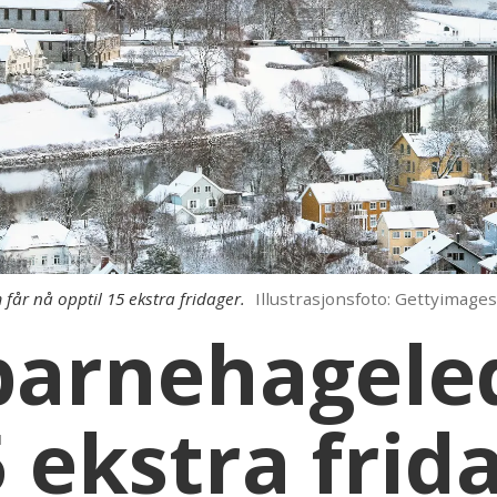
år nå opptil 15 ekstra fridager.
Illustrasjonsfoto: Gettyimages
 barnehagele
5 ekstra frid