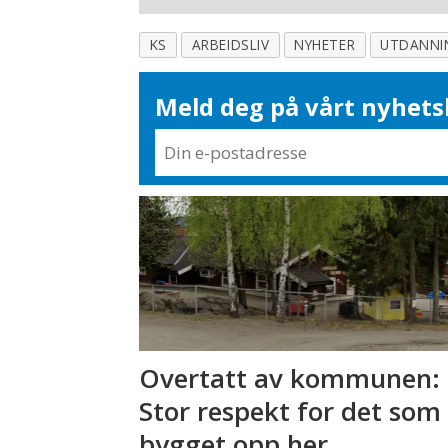
KS
ARBEIDSLIV
NYHETER
UTDANNI
Meld deg på vårt nyhets
Overtatt av kommunen: 
Stor respekt for det som
bygget opp her