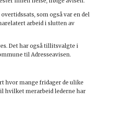
ester innen helse, ifølge avisen.
l overtidssats, som også var en del
elatert arbeid i slutten av
 Det har også tillitsvalgte i
kommune til Adresseavisen.
ort hvor mange fridager de ulike
il hvilket merarbeid lederne har