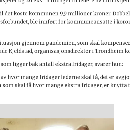
jefer og 20 ekstra fridager til ledere av turnustjen
, vil det koste kommunen 9,9 millioner kroner. Dobbe
forbundet, ble innført for kommuneansatte i koronar
 situasjon gjennom pandemien, som skal kompenseres.
ude Kjeldstad, organisasjonsdirektør i Trondheim 
om ligger bak antall ekstra fridager, svarer hun:
 av hvor mange fridager lederne skal få, det er avgj
 som skal få hvor mange ekstra fridager, er knytta t