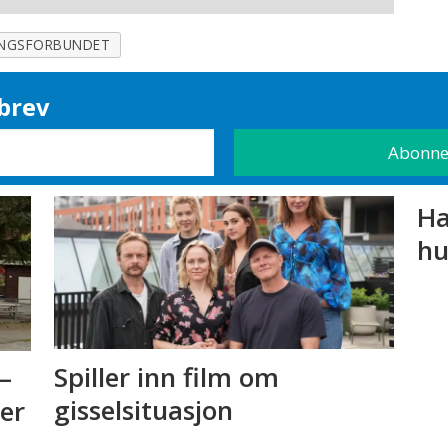
NGSFORBUNDET
brev
Ha
hu
Spiller inn film om
–
gisselsituasjon
 er