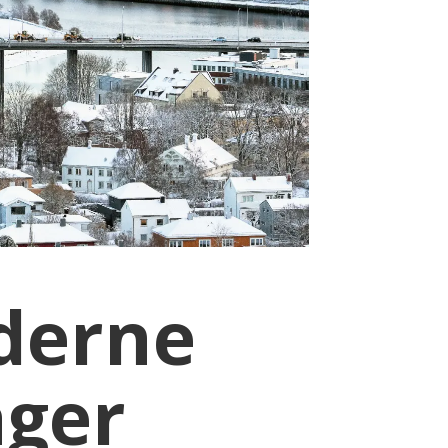
derne
ager