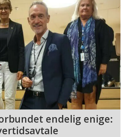
orbundet endelig enige:
vertidsavtale